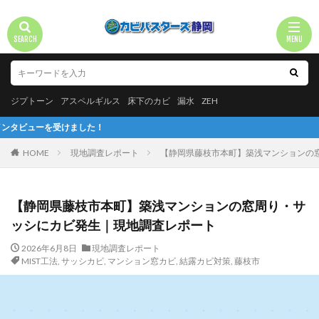
ジプトーン
アスペルギルス
床下のカビ
漏水
ZEH
した！
HOME
現地調査レポート
【静岡県藤枝市本町】築浅マンションの
【静岡県藤枝市本町】築浅マンションの窓周り・サ
ッシにカビ発生｜現地調査レポート
2026年6月8日
現地調査レポート
MIST工法
,
サッシカビ
,
マンション窓カビ
,
結露カビ対策
,
藤枝市