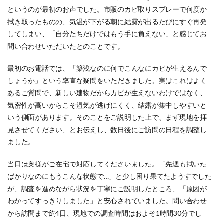
というのが最初のお声でした。市販のカビ取りスプレーで何度か
拭き取ったものの、気温が下がる朝に結露が出るたびにすぐ再発
してしまい、「自分たちだけではもう手に負えない」と感じてお
問い合わせいただいたとのことです。
最初のお電話では、「築浅なのに何でこんなにカビが生えるんで
しょうか」という率直な疑問をいただきました。実はこれはよく
あるご質問で、新しい建物だからカビが生えないわけではなく、
気密性が高いからこそ湿気が逃げにくく、結露が集中しやすいと
いう側面があります。そのことをご説明した上で、まず現地を拝
見させてください、とお伝えし、数日後にご訪問の日程を調整し
ました。
当日は奥様がご在宅で対応してくださいました。「先週も拭いた
ばかりなのにもうこんな状態で…」と少し困り果てたようすでした
が、調査を進めながら状況を丁寧にご説明したところ、「原因が
わかってすっきりしました」と安心されていました。問い合わせ
から訪問まで約4日、現地での調査時間はおよそ1時間30分でし