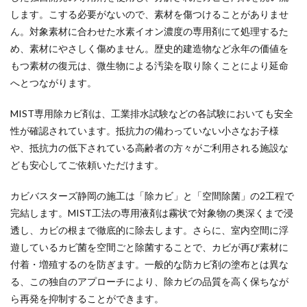
します。こする必要がないので、素材を傷つけることがありませ
ん。対象素材に合わせた水素イオン濃度の専用剤にて処理するた
め、素材にやさしく傷めません。歴史的建造物など永年の価値を
もつ素材の復元は、微生物による汚染を取り除くことにより延命
へとつながります。
MIST専用除カビ剤は、工業排水試験などの各試験においても安全
性が確認されています。抵抗力の備わっていない小さなお子様
や、抵抗力の低下されている高齢者の方々がご利用される施設な
ども安心してご依頼いただけます。
カビバスターズ静岡の施工は「除カビ」と「空間除菌」の2工程で
完結します。MIST工法の専用液剤は霧状で対象物の奥深くまで浸
透し、カビの根まで徹底的に除去します。さらに、室内空間に浮
遊しているカビ菌を空間ごと除菌することで、カビが再び素材に
付着・増殖するのを防ぎます。一般的な防カビ剤の塗布とは異な
る、この独自のアプローチにより、除カビの品質を高く保ちなが
ら再発を抑制することができます。