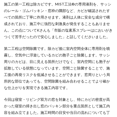
施工の第一工程は除カビです。MIST工法®の専用液剤を、サッシ
のレール・ゴムパッキン・窓枠の隅部など、カビが確認されたす
べての箇所に丁寧に作用させます。液剤は人体に安全な成分で構
成されており、施工中に強烈な刺激臭が発生することもありませ
ん。この点についてKさんも「市販の塩素系スプレーはにおいがき
つくて苦手だったので安心しました」と話してくださいました。
第二工程は空間除菌です。除カビ後に室内空間全体に専用剤を噴
霧し、空気中に浮遊しているカビの胞子ごと除菌します。サッシ
周りのカビは、目に見える箇所だけでなく、室内空間にも胞子が
拡散している状態になっています。空間ごと除菌することで、施
工後の再発リスクを低減させることができます。窓周りという局
所的な部位であっても、空間除菌を組み合わせることでより確か
な仕上がりを実現できる施工内容です。
今回は寝室・リビング双方の窓を対象とし、特にカビの密度が高
かった寝室の掃き出し窓のパッキン部分を重点箇所として施工内
容を組み立てました。施工時間の目安や当日の流れについても丁