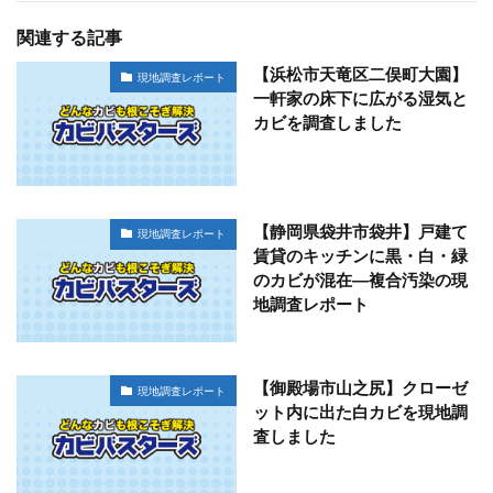
関連する記事
【浜松市天竜区二俣町大園】
現地調査レポート
一軒家の床下に広がる湿気と
カビを調査しました
【静岡県袋井市袋井】戸建て
現地調査レポート
賃貸のキッチンに黒・白・緑
のカビが混在―複合汚染の現
地調査レポート
【御殿場市山之尻】クローゼ
現地調査レポート
ット内に出た白カビを現地調
査しました