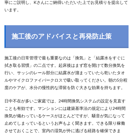
寧にご説明し、Kさんにご納得いただいた上でお見積りを提出して
います。
施工後のアドバイスと再発防止策
施工後の日常管理で最も重要なのは「換気」と「結露水をすぐに
拭き取る習慣」の二点です。起床後はまず窓を開けて数分換気を
行い、サッシのレール部分に結露水が溜まっていたら乾いたタオ
ルやマイクロファイバークロスで吸い取ってください。朝の5分程
度のケアが、水分の慢性的な滞留を防ぐ大きな効果を持ちます。
日中不在が多いご家庭では、24時間換気システムの設定を見直す
ことも有効です。マンションには建築基準法の規定により24時間
換気が備わっているケースがほとんどですが、騒音が気になって
止めてしまっているというお声もよく聞きます。できる限り稼働
させておくことで、室内の湿気が外に逃げる経路を確保できま