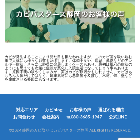
カビが発生することにより見た目も損なわれますが、このカビ菌を吸い込む
事で人体にも様々な影響を及ぼします。体調不良や、喘息、鼻炎などのアレ
ルギー症状、さらには肺炎に発展しまうケースもあり、最初は風邪の症状の
ようにも思えても次第に症状が悪化し入院生活になってしまう事もありま
す。原因不明の咳やくしゃみが、実はカビが原因かもしれません。カビはも
ちろん人体だけではなく、建築素材にも悪影響を及ぼし、木材、畳、壁など
を腐敗させる要因にもなります。
対応エリア
カビblog
お客様の声
選ばれる理由
お問合わせ
会社案内
℡080-3685-1947
公式LINE
©︎2024 静岡のカビ取りはカビバスターズ静岡 ALL RIGHTS RESERVED.