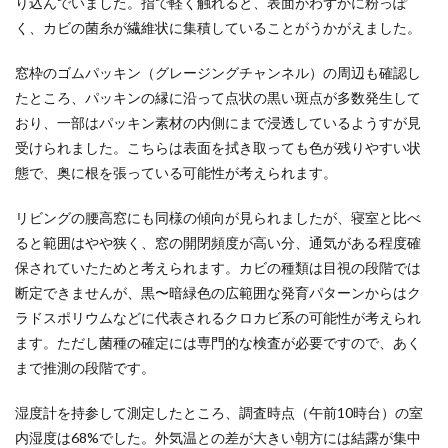
り込んでいました。指で軽く触れると、表面がわずかに粉っぽ
く、カビの菌糸が繊維状に集積していることがうかがえました。
窓枠のゴムパッキン（グレージングチャンネル）の周辺も確認し
たところ、パッキンの縁に沿って点状の黒い斑点が多数発生して
おり、一部はパッキン素材の内側にまで浸透しているようすが見
受けられました。こちらは表面を拭き取っても色が残りやすい状
態で、奥に根を張っている可能性が考えられます。
リビングの腰高窓にも同様の傾向が見られましたが、寝室と比べ
ると範囲はやや狭く、窓の開閉頻度が高い分、通気がある程度確
保されていたためと考えられます。カビの種類は目視の段階では
断定できませんが、黒〜暗緑色の広範囲な発育パターンからはク
ラドスポリウムなどに代表されるクロカビ系の可能性が考えられ
ます。ただし菌種の確定には専門的な検査が必要ですので、あく
まで推測の段階です。
湿度計を持参して測定したところ、調査時点（午前10時台）の室
内湿度は68%でした。外気温との差が大きい朝方には結露が集中