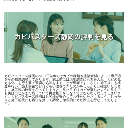
カビバスターズ静岡のMIST工法®ではカビの種類や建築素材によって専用液
をその都度調整しております。施工前には現地調査にも力を入れ「カビの見
える化」を行う事で適切な処置をすることが可能です。さらに施工後にも検
査を行い、施工前後でどれくらい改善できたのかをしっかりと確認いたしま
す。施工後の検査を怠ってしまうと、見た目ではカビが落ちたように見えて
も実はカビがまだ残っていて再度施工をしなくてはならなくなってしまいま
す。カビバスターズ静岡はお客様が安心してお任せいただけるよう、しっか
りと施工前後にも責任を持って調査し徹底的にカビ除去を行なっておりま
す。