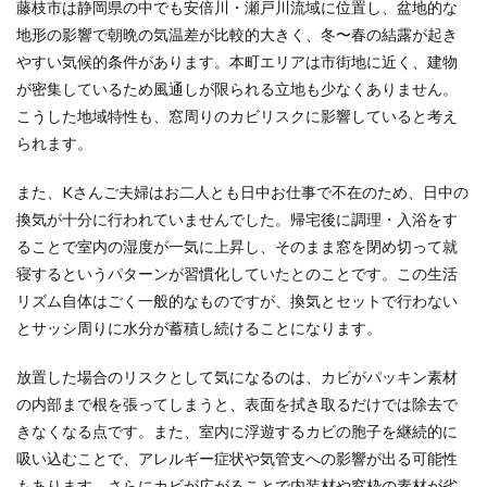
藤枝市は静岡県の中でも安倍川・瀬戸川流域に位置し、盆地的な
地形の影響で朝晩の気温差が比較的大きく、冬〜春の結露が起き
やすい気候的条件があります。本町エリアは市街地に近く、建物
が密集しているため風通しが限られる立地も少なくありません。
こうした地域特性も、窓周りのカビリスクに影響していると考え
られます。
また、Kさんご夫婦はお二人とも日中お仕事で不在のため、日中の
換気が十分に行われていませんでした。帰宅後に調理・入浴をす
ることで室内の湿度が一気に上昇し、そのまま窓を閉め切って就
寝するというパターンが習慣化していたとのことです。この生活
リズム自体はごく一般的なものですが、換気とセットで行わない
とサッシ周りに水分が蓄積し続けることになります。
放置した場合のリスクとして気になるのは、カビがパッキン素材
の内部まで根を張ってしまうと、表面を拭き取るだけでは除去で
きなくなる点です。また、室内に浮遊するカビの胞子を継続的に
吸い込むことで、アレルギー症状や気管支への影響が出る可能性
もあります。さらにカビが広がることで内装材や窓枠の素材が劣