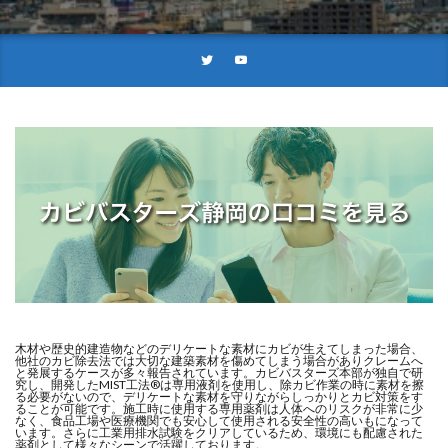
木材や歴史的建造物などのデリケートな素材にカビが生えてしまった場合、
他社のカビ除去法では大切な建築素材を傷めてしまう場合がありクレームへ
と発展するケースが多々報告されています。カビバスターズ本部が独自で研
究し、開発したMIST工法®は専用液剤を使用し、除カビ作業の時に素材を擦
る必要がないので、デリケートな素材を守りながらしっかりとカビ対策をす
ることが可能です。施工時に使用する専用薬剤は人体へのリスクが非常に少
なく、食品工場や医療機関でも安心して使用される安全性の高いもになって
います。さらに工業用排水試験をクリアしているため、環境にも配慮された
薬剤として様々なシーンで活躍しております。