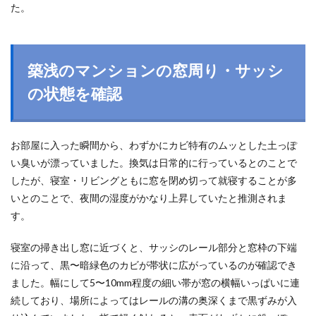
た。
築浅のマンションの窓周り・サッシ
の状態を確認
お部屋に入った瞬間から、わずかにカビ特有のムッとした土っぽ
い臭いが漂っていました。換気は日常的に行っているとのことで
したが、寝室・リビングともに窓を閉め切って就寝することが多
いとのことで、夜間の湿度がかなり上昇していたと推測されま
す。
寝室の掃き出し窓に近づくと、サッシのレール部分と窓枠の下端
に沿って、黒〜暗緑色のカビが帯状に広がっているのが確認でき
ました。幅にして5〜10mm程度の細い帯が窓の横幅いっぱいに連
続しており、場所によってはレールの溝の奥深くまで黒ずみが入