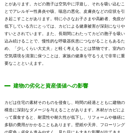
とがあります。カビの胞子は空気中に浮遊し、それを吸い込むこ
とでアレルギー性鼻炎や咳、喘息の悪化、皮膚炎などの症状を引
き起こすことがあります。特に小さなお子さまや高齢者、免疫が
低下している方にとっては、カビによる健康被害が深刻になりや
すいとされています。また、長期間にわたってカビの胞子を吸い
込み続けることで、慢性的な呼吸器疾患につながることもあるた
め、「少しくらい大丈夫」と軽く考えることは禁物です。室内の
空気環境を清潔に保つことは、家族の健康を守るうえで非常に重
要なことといえます。
建物の劣化と資産価値への影響
カビは住宅の素材そのものを侵食し、時間の経過とともに建物の
構造に深刻なダメージを与えることがあります。木材がカビによ
って腐食すると、耐震性や耐久性が低下し、リフォームや修繕に
多額の費用がかかることもあります。壁紙や天井、フローリング
の変色・劣化も進みやすく、見た目にも大きな影響が出てきま