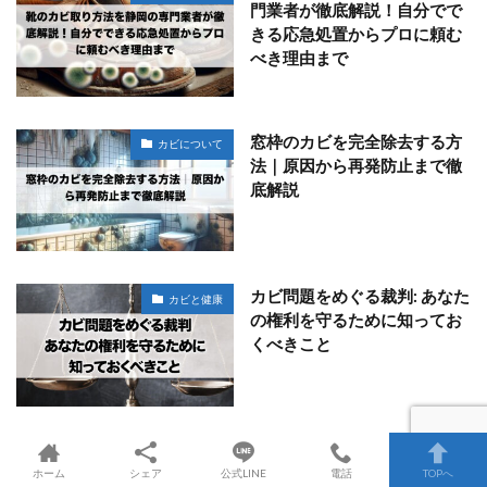
門業者が徹底解説！自分でで
きる応急処置からプロに頼む
べき理由まで
窓枠のカビを完全除去する方
カビについて
法｜原因から再発防止まで徹
底解説
カビ問題をめぐる裁判: あなた
カビと健康
の権利を守るために知ってお
くべきこと
ホーム
シェア
公式LINE
電話
TOPへ