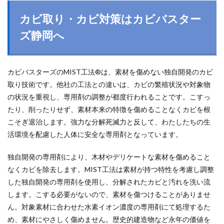
カビ取り・カビ対策はカビバスター
ズ静岡へ
カビバスターズのMIST工法®は、素材を傷めない独自開発のカビ
取り技術です。他社の工法との違いは、カビの繁殖状況や対象物
の状況を重視し、専用剤の調整が都度行われることです。こすっ
たり、削ったりせず、素材本来の特徴を傷めることなくカビを根
こそぎ退治します。強力な分解死滅力と反して、わたしたちの生
活環境を配慮した人体に安全な専用剤となっています。
独自開発の専用剤により、木材やデリケートな素材を傷めること
なくカビを除去します。MIST工法は素材が持つ特性を考慮し調整
した独自開発の専用剤を使用し、分解されたカビと汚れを洗い流
します。こする必要がないので、素材を傷つけることがありませ
ん。対象素材に合わせた水素イオン濃度の専用剤にて処理するた
め、素材にやさしく傷めません。歴史的建造物など永年の価値を