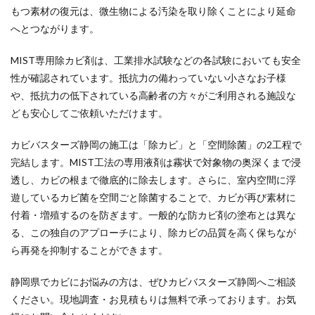
もつ素材の復元は、微生物による汚染を取り除くことにより延命
へとつながります。
MIST専用除カビ剤は、工業排水試験などの各試験においても安全
性が確認されています。抵抗力の備わっていない小さなお子様
や、抵抗力の低下されている高齢者の方々がご利用される施設な
ども安心してご依頼いただけます。
カビバスターズ静岡の施工は「除カビ」と「空間除菌」の2工程で
完結します。MIST工法の専用液剤は霧状で対象物の奥深くまで浸
透し、カビの根まで徹底的に除去します。さらに、室内空間に浮
遊しているカビ菌を空間ごと除菌することで、カビが再び素材に
付着・増殖するのを防ぎます。一般的な防カビ剤の塗布とは異な
る、この独自のアプローチにより、除カビの品質を高く保ちなが
ら再発を抑制することができます。
静岡県でカビにお悩みの方は、ぜひカビバスターズ静岡へご相談
ください。現地調査・お見積もりは無料で承っております。お気