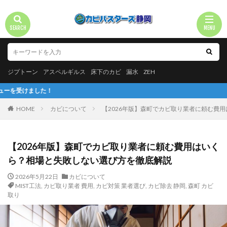
ジプトーン
アスペルギルス
床下のカビ
漏水
ZEH
HOME
カビについて
【2026年版】森町でカビ取り業者に頼む費
【2026年版】森町でカビ取り業者に頼む費用はいく
ら？相場と失敗しない選び方を徹底解説
2026年5月22日
カビについて
MIST工法
,
カビ取り業者 費用
,
カビ対策 業者選び
,
カビ除去 静岡
,
森町 カビ
取り