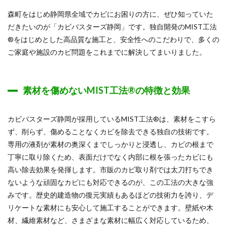
森町をはじめ静岡県全域でカビにお困りの方に、ぜひ知っていた
だきたいのが「カビバスターズ静岡」です。独自開発のMIST工法
®をはじめとした高品質な施工と、安全性へのこだわりで、多くの
ご家庭や施設のカビ問題をこれまでに解決してまいりました。
素材を傷めないMIST工法®の特徴と効果
カビバスターズ静岡が採用しているMIST工法®は、素材をこすら
ず、削らず、傷めることなくカビを除去できる独自の技術です。
専用の液剤が素材の奥深くまでしっかりと浸透し、カビの根まで
丁寧に取り除くため、表面だけでなく内部に根を張ったカビにも
高い除去効果を発揮します。市販のカビ取り剤では太刀打ちでき
ないような頑固なカビにも対応できるのが、この工法の大きな強
みです。歴史的建造物の復元実績もあるほどの技術力を誇り、デ
リケートな素材にも安心して施工することができます。壁紙や木
材、繊維素材など、さまざまな素材に幅広く対応しているため、