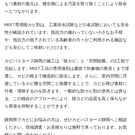
もつ素材の復元は、微生物による汚染を取り除くことにより延命
へとつながります。
MIST専用除カビ剤は、工業排水試験などの各試験においても安全
性が確認されています。抵抗力の備わっていない小さなお子様
や、抵抗力の低下されている高齢者の方々がご利用される施設な
ども安心してご依頼いただけます。
カビバスターズ静岡の施工は「除カビ」と「空間除菌」の2工程で
完結します。MIST工法の専用液剤は霧状で対象物の奥深くまで浸
透し、カビの根まで徹底的に除去します。さらに、室内空間に浮
遊しているカビ菌を空間ごと除菌することで、カビが再び素材に
付着・増殖するのを防ぎます。一般的な防カビ剤の塗布とは異な
る、この独自のアプローチにより、除カビの品質を高く保ちなが
ら再発を抑制することができます。
静岡県でカビにお悩みの方は、ぜひカビバスターズ静岡へご相談
ください。現地調査・お見積もりは無料で承っております。お気
軽にお問い合わせください。