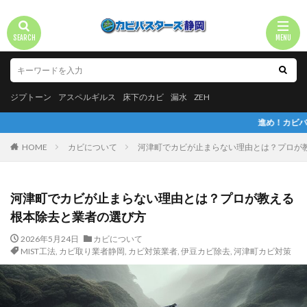
ジプトーン
アスペルギルス
床下のカビ
漏水
ZEH
進め！カビバスターズチャンネル
HOME
カビについて
河津町でカビが止まらない理由とは？プロが
河津町でカビが止まらない理由とは？プロが教える
根本除去と業者の選び方
2026年5月24日
カビについて
MIST工法
,
カビ取り業者静岡
,
カビ対策業者
,
伊豆カビ除去
,
河津町カビ対策