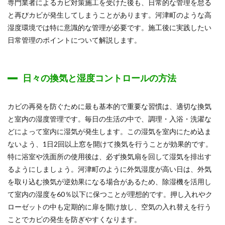
専門業者によるカビ対策施工を受けた後も、日常的な管理を怠る
と再びカビが発生してしまうことがあります。河津町のような高
湿度環境では特に意識的な管理が必要です。施工後に実践したい
日常管理のポイントについて解説します。
日々の換気と湿度コントロールの方法
カビの再発を防ぐために最も基本的で重要な習慣は、適切な換気
と室内の湿度管理です。毎日の生活の中で、調理・入浴・洗濯な
どによって室内に湿気が発生します。この湿気を室内にため込ま
ないよう、1日2回以上窓を開けて換気を行うことが効果的です。
特に浴室や洗面所の使用後は、必ず換気扇を回して湿気を排出す
るようにしましょう。河津町のように外気湿度が高い日は、外気
を取り込む換気が逆効果になる場合があるため、除湿機を活用し
て室内の湿度を60％以下に保つことが理想的です。押し入れやク
ローゼットの中も定期的に扉を開け放し、空気の入れ替えを行う
ことでカビの発生を防ぎやすくなります。