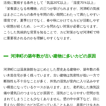
活発に繁殖する条件として「気温20℃以上」「湿度70％以上」
「栄養源となる有機物」の三つが挙げられますが、河津町の気候
はまさにこれらの条件を年間の長い期間にわたって満たしやすい
環境です。夏季だけでなく、春や秋にかけてもカビが活動しやす
い状態が続くため、シーズンを問わない対策が必要になります。
こうした気候的な背景を知ることで、カビ対策がなぜ河津町で特
に重要視されるのかを理解しやすくなります。
河津町の築年数が古い建物に多いカビの原因
河津町には温泉旅館をはじめとした歴史ある建物や、築年数の長
い木造住宅が多く残っています。古い建物は気密性が低い一方で
断熱性も不十分なことが多く、外気の湿気が室内に入り込みやす
い構造になっているケースがあります。また、老朽化した換気設
備や通気口のつまりなどが原因で、湿気がこもりやすい空間が生
まれてしまうことも少なくありません。壁の中や床下など、目に
見えない部分にカビが広がっていることもあり、表面だけをきれ