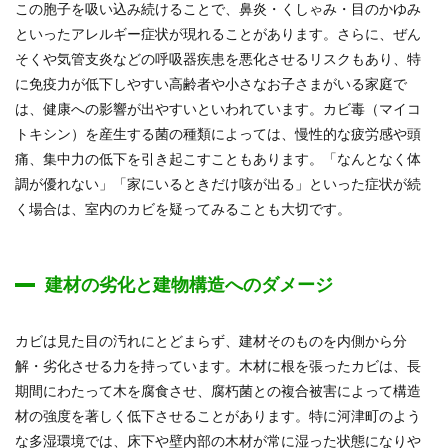
この胞子を吸い込み続けることで、鼻炎・くしゃみ・目のかゆみ
といったアレルギー症状が現れることがあります。さらに、ぜん
そくや気管支炎などの呼吸器疾患を悪化させるリスクもあり、特
に免疫力が低下しやすい高齢者や小さなお子さまがいる家庭で
は、健康への影響が出やすいといわれています。カビ毒（マイコ
トキシン）を産生する菌の種類によっては、慢性的な疲労感や頭
痛、集中力の低下を引き起こすこともあります。「なんとなく体
調が優れない」「家にいるときだけ咳が出る」といった症状が続
く場合は、室内のカビを疑ってみることも大切です。
建材の劣化と建物構造へのダメージ
カビは見た目の汚れにとどまらず、建材そのものを内側から分
解・劣化させる力を持っています。木材に根を張ったカビは、長
期間にわたって木を腐食させ、腐朽菌との複合被害によって構造
材の強度を著しく低下させることがあります。特に河津町のよう
な多湿環境では、床下や壁内部の木材が常に湿った状態になりや