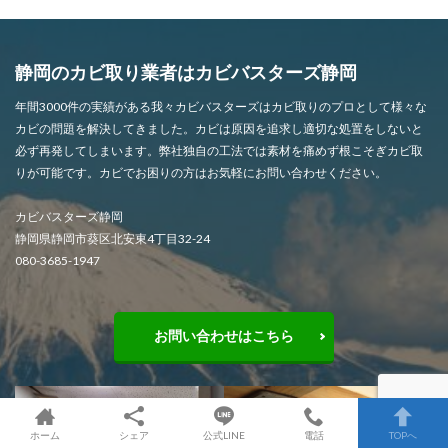
静岡のカビ取り業者はカビバスターズ静岡
年間3000件の実績がある我々カビバスターズはカビ取りのプロとして様々な
カビの問題を解決してきました。カビは原因を追求し適切な処置をしないと
必ず再発してしまいます。弊社独自の工法では素材を痛めず根こそぎカビ取
りが可能です。カビでお困りの方はお気軽にお問い合わせください。
カビバスターズ静岡
静岡県静岡市葵区北安東4丁目32-24
080-3685-1947
お問い合わせはこちら
ホーム
シェア
公式LINE
電話
TOPへ