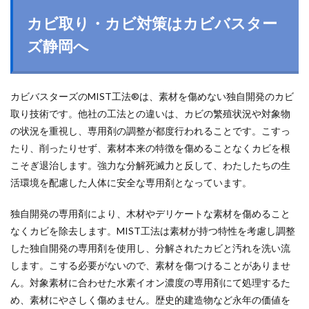
カビ取り・カビ対策はカビバスター
ズ静岡へ
カビバスターズのMIST工法®は、素材を傷めない独自開発のカビ
取り技術です。他社の工法との違いは、カビの繁殖状況や対象物
の状況を重視し、専用剤の調整が都度行われることです。こすっ
たり、削ったりせず、素材本来の特徴を傷めることなくカビを根
こそぎ退治します。強力な分解死滅力と反して、わたしたちの生
活環境を配慮した人体に安全な専用剤となっています。
独自開発の専用剤により、木材やデリケートな素材を傷めること
なくカビを除去します。MIST工法は素材が持つ特性を考慮し調整
した独自開発の専用剤を使用し、分解されたカビと汚れを洗い流
します。こする必要がないので、素材を傷つけることがありませ
ん。対象素材に合わせた水素イオン濃度の専用剤にて処理するた
め、素材にやさしく傷めません。歴史的建造物など永年の価値を