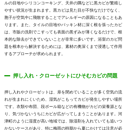
ルの目地やシリコンコーキング、天井の隅などに黒カビが繁殖し
やすい状況が生まれます。黒カビは見た目が不快なだけでなく、
胞子が空気中に飛散することでアレルギーの原因になることもあ
ります。また、タイルの目地やパッキン材に深く根を張ったカビ
は、市販の洗剤でこすっても表面の黒ずみが薄くなるだけで、根
本的な除去ができていないことが非常に多いです。浴室のカビ問
題を根本から解決するためには、素材の奥深くまで浸透して作用
するアプローチが求められます。
押し入れ・クローゼットにひそむカビの問題
押し入れやクローゼットは、扉を閉めていることが多く空気の流
れが生まれにくいため、湿気がこもってカビが発生しやすい場所
です。衣類や布団、段ボール箱などの有機物がカビの栄養源とな
り、気づかないうちにカビが広がってしまうことがあります。河
津町のように湿度が高い地域では、除湿剤を入れていても追いつ
かないケースがあり、特に梅雨の時期から夏にかけては注意が必