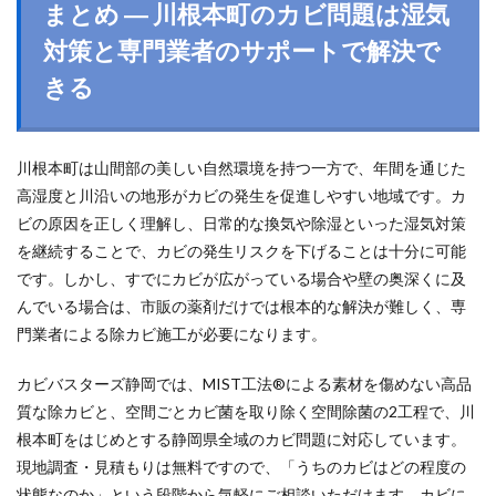
まとめ ― 川根本町のカビ問題は湿気
対策と専門業者のサポートで解決で
きる
川根本町は山間部の美しい自然環境を持つ一方で、年間を通じた
高湿度と川沿いの地形がカビの発生を促進しやすい地域です。カ
ビの原因を正しく理解し、日常的な換気や除湿といった湿気対策
を継続することで、カビの発生リスクを下げることは十分に可能
です。しかし、すでにカビが広がっている場合や壁の奥深くに及
んでいる場合は、市販の薬剤だけでは根本的な解決が難しく、専
門業者による除カビ施工が必要になります。
カビバスターズ静岡では、MIST工法®による素材を傷めない高品
質な除カビと、空間ごとカビ菌を取り除く空間除菌の2工程で、川
根本町をはじめとする静岡県全域のカビ問題に対応しています。
現地調査・見積もりは無料ですので、「うちのカビはどの程度の
状態なのか」という段階から気軽にご相談いただけます。カビに