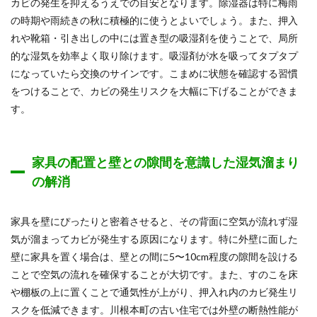
カビの発生を抑えるうえでの目安となります。除湿器は特に梅雨
の時期や雨続きの秋に積極的に使うとよいでしょう。また、押入
れや靴箱・引き出しの中には置き型の吸湿剤を使うことで、局所
的な湿気を効率よく取り除けます。吸湿剤が水を吸ってタプタプ
になっていたら交換のサインです。こまめに状態を確認する習慣
をつけることで、カビの発生リスクを大幅に下げることができま
す。
家具の配置と壁との隙間を意識した湿気溜まり
の解消
家具を壁にぴったりと密着させると、その背面に空気が流れず湿
気が溜まってカビが発生する原因になります。特に外壁に面した
壁に家具を置く場合は、壁との間に5〜10cm程度の隙間を設ける
ことで空気の流れを確保することが大切です。また、すのこを床
や棚板の上に置くことで通気性が上がり、押入れ内のカビ発生リ
スクを低減できます。川根本町の古い住宅では外壁の断熱性能が