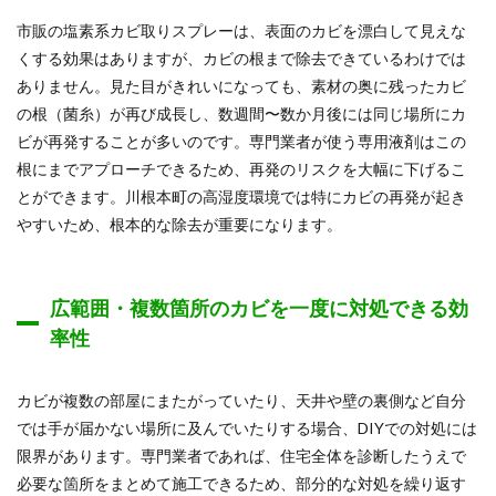
市販の塩素系カビ取りスプレーは、表面のカビを漂白して見えな
くする効果はありますが、カビの根まで除去できているわけでは
ありません。見た目がきれいになっても、素材の奥に残ったカビ
の根（菌糸）が再び成長し、数週間〜数か月後には同じ場所にカ
ビが再発することが多いのです。専門業者が使う専用液剤はこの
根にまでアプローチできるため、再発のリスクを大幅に下げるこ
とができます。川根本町の高湿度環境では特にカビの再発が起き
やすいため、根本的な除去が重要になります。
広範囲・複数箇所のカビを一度に対処できる効
率性
カビが複数の部屋にまたがっていたり、天井や壁の裏側など自分
では手が届かない場所に及んでいたりする場合、DIYでの対処には
限界があります。専門業者であれば、住宅全体を診断したうえで
必要な箇所をまとめて施工できるため、部分的な対処を繰り返す