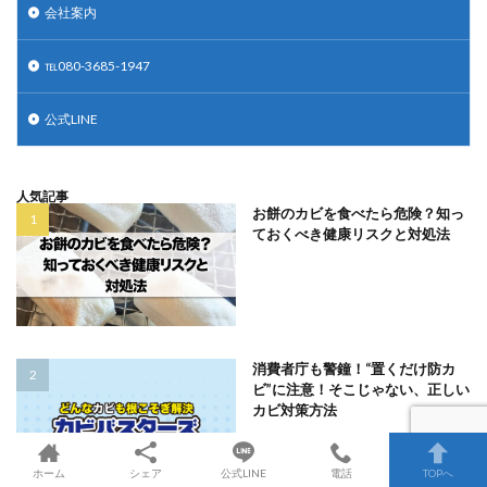
会社案内
℡080-3685-1947
公式LINE
人気記事
お餅のカビを食べたら危険？知っ
ておくべき健康リスクと対処法
消費者庁も警鐘！“置くだけ防カ
ビ”に注意！そこじゃない、正しい
カビ対策方法
ホーム
シェア
公式LINE
電話
TOPへ