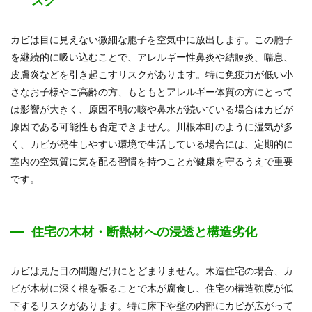
スク
カビは目に見えない微細な胞子を空気中に放出します。この胞子
を継続的に吸い込むことで、アレルギー性鼻炎や結膜炎、喘息、
皮膚炎などを引き起こすリスクがあります。特に免疫力が低い小
さなお子様やご高齢の方、もともとアレルギー体質の方にとって
は影響が大きく、原因不明の咳や鼻水が続いている場合はカビが
原因である可能性も否定できません。川根本町のように湿気が多
く、カビが発生しやすい環境で生活している場合には、定期的に
室内の空気質に気を配る習慣を持つことが健康を守るうえで重要
です。
住宅の木材・断熱材への浸透と構造劣化
カビは見た目の問題だけにとどまりません。木造住宅の場合、カ
ビが木材に深く根を張ることで木が腐食し、住宅の構造強度が低
下するリスクがあります。特に床下や壁の内部にカビが広がって