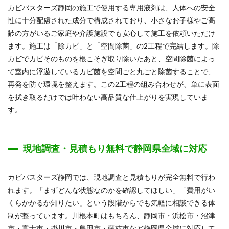
カビバスターズ静岡の施工で使用する専用液剤は、人体への安全
性に十分配慮された成分で構成されており、小さなお子様やご高
齢の方がいるご家庭や介護施設でも安心して施工を依頼いただけ
ます。施工は「除カビ」と「空間除菌」の2工程で完結します。除
カビでカビそのものを根こそぎ取り除いたあと、空間除菌によっ
て室内に浮遊しているカビ菌を空間ごと丸ごと除菌することで、
再発を防ぐ環境を整えます。この2工程の組み合わせが、単に表面
を拭き取るだけでは叶わない高品質な仕上がりを実現していま
す。
現地調査・見積もり無料で静岡県全域に対応
カビバスターズ静岡では、現地調査と見積もりが完全無料で行わ
れます。「まずどんな状態なのかを確認してほしい」「費用がい
くらかかるか知りたい」という段階からでも気軽に相談できる体
制が整っています。川根本町はもちろん、静岡市・浜松市・沼津
市・富士市・掛川市・島田市・藤枝市など静岡県全域に対応して