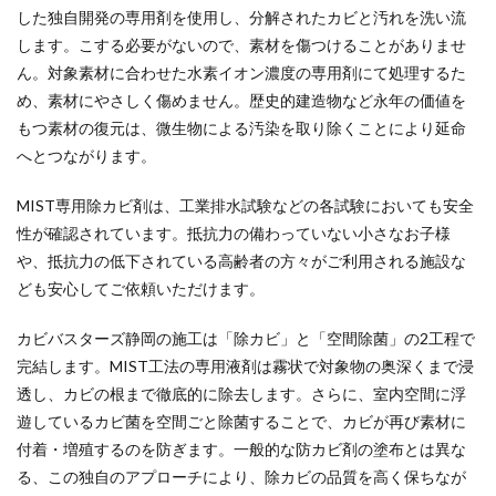
した独自開発の専用剤を使用し、分解されたカビと汚れを洗い流
します。こする必要がないので、素材を傷つけることがありませ
ん。対象素材に合わせた水素イオン濃度の専用剤にて処理するた
め、素材にやさしく傷めません。歴史的建造物など永年の価値を
もつ素材の復元は、微生物による汚染を取り除くことにより延命
へとつながります。
MIST専用除カビ剤は、工業排水試験などの各試験においても安全
性が確認されています。抵抗力の備わっていない小さなお子様
や、抵抗力の低下されている高齢者の方々がご利用される施設な
ども安心してご依頼いただけます。
カビバスターズ静岡の施工は「除カビ」と「空間除菌」の2工程で
完結します。MIST工法の専用液剤は霧状で対象物の奥深くまで浸
透し、カビの根まで徹底的に除去します。さらに、室内空間に浮
遊しているカビ菌を空間ごと除菌することで、カビが再び素材に
付着・増殖するのを防ぎます。一般的な防カビ剤の塗布とは異な
る、この独自のアプローチにより、除カビの品質を高く保ちなが