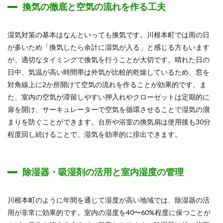
換気の徹底と空気の流れを作る工夫
湿気対策の基本はなんといっても換気です。川根本町では雨の日
が多いため「換気したら余計に湿気が入る」と感じる方もいます
が、適切なタイミングで換気を行うことが大切です。晴れた日の
日中、気温が高い時間帯は外気が比較的乾燥しているため、窓を
対角線上に2か所開けて空気の流れを作ることが効果的です。ま
た、室内の空気が滞留しやすい押入れやクローゼットは定期的に
扉を開け、サーキュレーターで空気を循環させることで湿気の溜
まりを防ぐことができます。台所や浴室の換気扇は使用後も30分
程度回し続けることで、湿気を効率的に排出できます。
除湿器・吸湿剤の活用と室内湿度の管理
川根本町のように年間を通じて湿度が高い地域では、除湿器の活
用が非常に効果的です。室内の湿度を40〜60%程度に保つことが