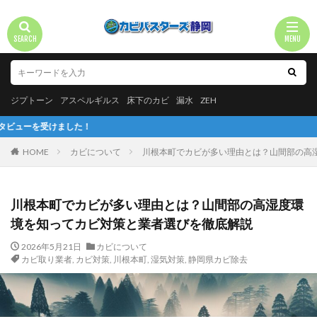
ジプトーン
アスペルギルス
床下のカビ
漏水
ZEH
！
HOME
カビについて
川根本町でカビが多い理由とは？山間部の高
川根本町でカビが多い理由とは？山間部の高湿度環
境を知ってカビ対策と業者選びを徹底解説
2026年5月21日
カビについて
カビ取り業者
,
カビ対策
,
川根本町
,
湿気対策
,
静岡県カビ除去