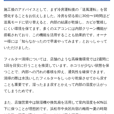
施工後のアドバイスとして、まず冷房運転後の「送風運転」を習
慣化することをお伝えしました。冷房を切る前に30分〜1時間ほど
送風モードに切り替えると、内部の結露が乾燥し、カビが繁殖し
にくい環境を保てます。多くのエアコンには内部クリーン機能が
搭載されており、この機能を活用することも効果的です。オーナ
ー様には「知らなかったので早速やってみます」とおっしゃって
いただけました。
フィルター清掃については、店舗のような高稼働環境では2週間に
1回を目安に行うことを推奨しています。ホコリが少ない状態を保
つことで、内部への汚れの蓄積を抑え、通気性を確保できます。
清掃の際は水洗いしたフィルターをしっかり乾燥させてから戻す
ことも重要です。湿ったまま戻すとかえって内部の湿度が上がっ
てしまうためです。
また、店舗営業中は除湿機や換気扇を活用して室内湿度を60%以
下に保つことが理想的です。浜松市中央区向宿の梅雨〜夏の時期