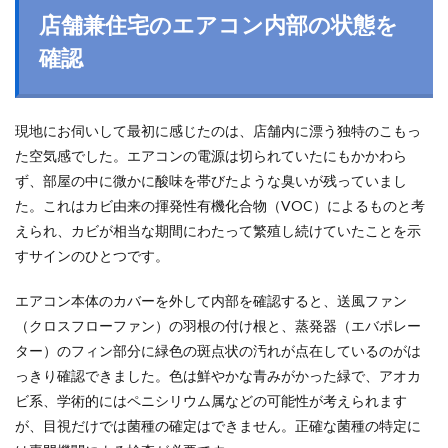
店舗兼住宅のエアコン内部の状態を
確認
現地にお伺いして最初に感じたのは、店舗内に漂う独特のこもっ
た空気感でした。エアコンの電源は切られていたにもかかわら
ず、部屋の中に微かに酸味を帯びたような臭いが残っていまし
た。これはカビ由来の揮発性有機化合物（VOC）によるものと考
えられ、カビが相当な期間にわたって繁殖し続けていたことを示
すサインのひとつです。
エアコン本体のカバーを外して内部を確認すると、送風ファン
（クロスフローファン）の羽根の付け根と、蒸発器（エバポレー
ター）のフィン部分に緑色の斑点状の汚れが点在しているのがは
っきり確認できました。色は鮮やかな青みがかった緑で、アオカ
ビ系、学術的にはペニシリウム属などの可能性が考えられます
が、目視だけでは菌種の確定はできません。正確な菌種の特定に