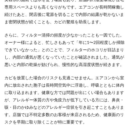
専用スペースよりも高くなりがちです。エアコンが長時間稼働し
続けたあと、閉店後に電源を切ることで内部の結露が乾かないま
ま密閉状態が続くことも、カビの繁殖を助長します。
さらに、フィルター清掃の頻度が少なかったことも一因でした。
オーナー様によると、忙しさもあって「年に1〜2回程度しか掃除
できていなかった」とのことで、フィルターのホコリが目詰まり
し、内部の通気が悪くなっていたことが確認されました。通気が
悪いと内部の乾燥が妨げられ、慢性的な高湿度状態が続きます。
カビを放置した場合のリスクも見過ごせません。エアコンから室
内に放出された胞子は長時間空気中に浮遊し、呼吸とともに体内
に取り込まれます。健康な方では問題が出にくい場合もあります
が、アレルギー体質の方や免疫力が低下している方には、鼻炎・
咳・目のかゆみなどのアレルギー症状を引き起こすこともありま
す。店舗では不特定多数のお客様が来店されるため、健康面のリ
スクを早期に取り除くことが特に重要です。