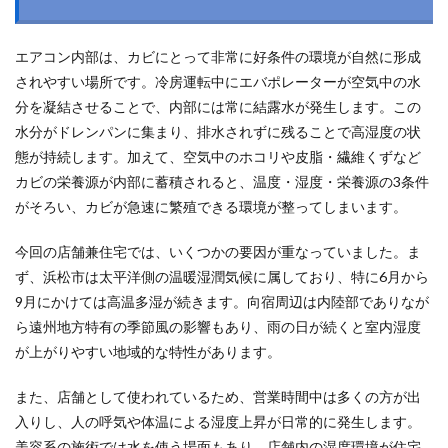
エアコン内部は、カビにとって非常に好条件の環境が自然に形成
されやすい場所です。冷房運転中にエバポレーターが空気中の水
分を凝結させることで、内部には常に結露水が発生します。この
水分がドレンパンに集まり、排水されずに残ることで高湿度の状
態が持続します。加えて、空気中のホコリや皮脂・繊維くずなど
カビの栄養源が内部に蓄積されると、温度・湿度・栄養源の3条件
がそろい、カビが急速に繁殖できる環境が整ってしまいます。
今回の店舗兼住宅では、いくつかの要因が重なっていました。ま
ず、浜松市は太平洋側の温暖湿潤気候に属しており、特に6月から
9月にかけては高温多湿が続きます。向宿周辺は内陸部でありなが
ら遠州地方特有の季節風の影響もあり、雨の日が続くと室内湿度
が上がりやすい地域的な特性があります。
また、店舗として使われているため、営業時間中は多くの方が出
入りし、人の呼気や体温による湿度上昇が日常的に発生します。
美容系の施術では水を使う場面もあり、店舗内の湿度環境が住宅