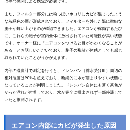
は専門機関による検査が必要です。
また、フィルター部分には粉っぽいホコリにカビが混じったよう
な灰緑色の層が形成されており、フィルターを外した際に微細な
胞子が舞い上がるのが確認できました。エアコンが稼働するたび
に、これらの胞子が室内全体に放出されていた可能性が高い状態
です。オーナー様に「エアコンをつけると目がかゆくなることが
ある」とお話しいただいており、胞子の飛散が体感としても感じ
取られていたことがうかがえます。
内部の湿度計で測定を行うと、ドレンパン（排水受け皿）周辺の
相対湿度は90%を超えており、断続的に水が溜まりやすい状態に
なっていることが判明しました。ドレンパン自体にも薄く茶色が
かった汚れが付着しており、水が完全に排出されず一部停滞して
いたと推測されます。
エアコン内部にカビが発生した原因