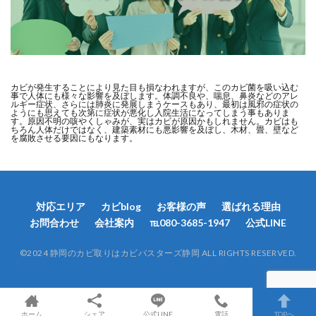
カビが発生することにより見た目も損なわれますが、このカビ菌を吸い込む
事で人体にも様々な影響を及ぼします。体調不良や、喘息、鼻炎などのアレ
ルギー症状、さらには肺炎に発展しまうケースもあり、最初は風邪の症状の
ようにも思えても次第に症状が悪化し入院生活になってしまう事もありま
す。原因不明の咳やくしゃみが、実はカビが原因かもしれません。カビはも
ちろん人体だけではなく、建築素材にも悪影響を及ぼし、木材、畳、壁など
を腐敗させる要因にもなります。
対応エリア
カビblog
お客様の声
選ばれる理由
お問合わせ
会社案内
℡080-3685-1947
公式LINE
©︎2024 静岡のカビ取りはカビバスターズ静岡 ALL RIGHTS RESERVED.
ホーム
シェア
公式LINE
電話
TOPへ