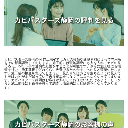
カビバスターズ静岡のMIST工法®ではカビの種類や建築素材によって専用液
をその都度調整しております。施工前には現地調査にも力を入れ「カビの見
える化」を行う事で適切な処置をすることが可能です。さらに施工後にも検
査を行い、施工前後でどれくらい改善できたのかをしっかりと確認いたしま
す。施工後の検査を怠ってしまうと、見た目ではカビが落ちたように見えて
も実はカビがまだ残っていて再度施工をしなくてはならなくなってしまいま
す。カビバスターズ静岡はお客様が安心してお任せいただけるよう、しっか
りと施工前後にも責任を持って調査し徹底的にカビ除去を行なっておりま
す。