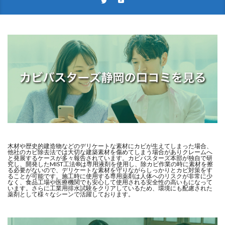
木材や歴史的建造物などのデリケートな素材にカビが生えてしまった場合、
他社のカビ除去法では大切な建築素材を傷めてしまう場合がありクレームへ
と発展するケースが多々報告されています。カビバスターズ本部が独自で研
究し、開発したMIST工法®は専用液剤を使用し、除カビ作業の時に素材を擦
る必要がないので、デリケートな素材を守りながらしっかりとカビ対策をす
ることが可能です。施工時に使用する専用薬剤は人体へのリスクが非常に少
なく、食品工場や医療機関でも安心して使用される安全性の高いもになって
います。さらに工業用排水試験をクリアしているため、環境にも配慮された
薬剤として様々なシーンで活躍しております。