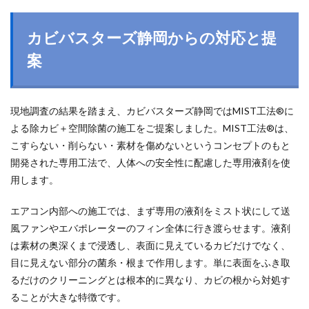
カビバスターズ静岡からの対応と提
案
現地調査の結果を踏まえ、カビバスターズ静岡ではMIST工法®に
よる除カビ＋空間除菌の施工をご提案しました。MIST工法®は、
こすらない・削らない・素材を傷めないというコンセプトのもと
開発された専用工法で、人体への安全性に配慮した専用液剤を使
用します。
エアコン内部への施工では、まず専用の液剤をミスト状にして送
風ファンやエバポレーターのフィン全体に行き渡らせます。液剤
は素材の奥深くまで浸透し、表面に見えているカビだけでなく、
目に見えない部分の菌糸・根まで作用します。単に表面をふき取
るだけのクリーニングとは根本的に異なり、カビの根から対処す
ることが大きな特徴です。