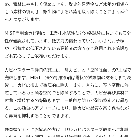
め、素材にやさしく傷めません。歴史的建造物など永年の価値を
もつ素材の復元は、微生物による汚染を取り除くことにより延命
へとつながります。
MIST専用除カビ剤は、工業排水試験などの各試験においても安全
性が確認されています。抵抗力の備わっていない小さなお子様
や、抵抗力の低下されている高齢者の方々がご利用される施設な
ども安心してご依頼いただけます。
カビバスターズ静岡の施工は「除カビ」と「空間除菌」の2工程で
完結します。MIST工法の専用液剤は霧状で対象物の奥深くまで浸
透し、カビの根まで徹底的に除去します。さらに、室内空間に浮
遊しているカビ菌を空間ごと除菌することで、カビが再び素材に
付着・増殖するのを防ぎます。一般的な防カビ剤の塗布とは異な
る、この独自のアプローチにより、除カビの品質を高く保ちなが
ら再発を抑制することができます。
静岡県でカビにお悩みの方は、ぜひカビバスターズ静岡へご相談
ください。現地調査・お見積もりは無料で承っております。お気