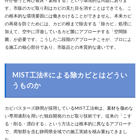
件が整うと再び着床・繁殖する」という環境的な問題にありま
す。市販のカビ取り剤はカビの見た目を消すことはできても、こ
の根本的な環境要因には働きかけることができません。本来カビ
の再発を防ぐためには、カビの根まで除去する「除カビ」処理に
加えて、空中に浮遊しているカビ菌にアプローチする「空間除
菌」が必要です。こうした二段階のアプローチこそが、プロによ
る施工の核心部分であり、市販品との本質的な違いです。
MIST工法®による除カビとはどうい
うものか
カビバスターズ静岡が採用しているMIST工法®は、素材を傷めな
い専用液剤を用いた独自開発のカビ取り技術です。従来の「こす
る・削る・漂白する」という方法とは根本的に異なるアプローチ
で、周智郡を含む静岡県全域での施工実績を積み重ねてきまし
た。