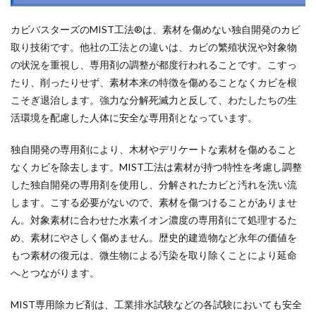
カビバスターズのMIST工法®は、素材を傷めない独自開発のカビ
取り技術です。他社の工法との違いは、カビの繁殖状況や対象物
の状況を重視し、専用剤の調整が都度行われることです。こすっ
たり、削ったりせず、素材本来の特徴を傷めることなくカビを根
こそぎ退治します。強力な分解死滅力と反して、わたしたちの生
活環境を配慮した人体に安全な専用剤となっています。
独自開発の専用剤により、木材やデリケートな素材を傷めること
なくカビを除去します。MIST工法は素材が持つ特性を考慮し調整
した独自開発の専用剤を使用し、分解されたカビと汚れを洗い流
します。こする必要がないので、素材を傷つけることがありませ
ん。対象素材に合わせた水素イオン濃度の専用剤にて処理するた
め、素材にやさしく傷めません。歴史的建造物など永年の価値を
もつ素材の復元は、微生物による汚染を取り除くことにより延命
へとつながります。
MIST専用除カビ剤は、工業排水試験などの各試験においても安全