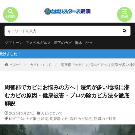
ジプトーン
アスペルギルス
床下のカビ
漏水
ZEH
進め！カ
HOME
カビについて
周智郡でカビにお悩みの方へ｜湿気が多い地
周智郡でカビにお悩みの方へ｜湿気が多い地域に潜
むカビの原因・健康被害・プロの除カビ方法を徹底
解説
2026年5月27日
カビについて
MIST工法
,
カビ取り 静岡
,
周智郡 カビ
,
森町 カビ除去
,
静岡 カビ対策