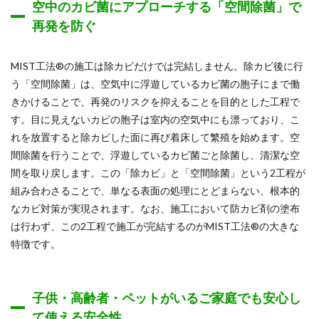
空中のカビ菌にアプローチする「空間除菌」で
再発を防ぐ
MIST工法®の施工は除カビだけでは完結しません。除カビ後に行
う「空間除菌」は、空気中に浮遊しているカビ菌の胞子にまで働
きかけることで、再発のリスクを抑えることを目的とした工程で
す。目に見えないカビの胞子は室内の空気中にも漂っており、こ
れを放置すると除カビした面に再び着床して繁殖を始めます。空
間除菌を行うことで、浮遊しているカビ菌ごと除菌し、清潔な空
間を取り戻します。この「除カビ」と「空間除菌」という2工程が
組み合わさることで、単なる表面の処理にとどまらない、根本的
なカビ対策が実現されます。なお、施工において防カビ剤の塗布
は行わず、この2工程で施工が完結するのがMIST工法®の大きな
特徴です。
子供・高齢者・ペットがいるご家庭でも安心し
て使える安全性