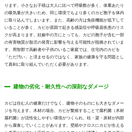
ります。小さなお子様は大人に比べて呼吸数が多く、体重あたり
の吸気量が大きいため、同じ環境でもより多くのカビ胞子を体内
に取り込んでしまいます。また、高齢の方は免疫機能が低下して
いることが多く、カビが原因で起きる感染症や呼吸器疾患のリス
クが高まります。妊娠中の方にとっても、カビの胞子が含む一部
の有害物質が胎児の発育に影響を与える可能性が指摘されていま
す。周智郡で高齢者や子供のいるご家庭では、住宅内のカビを
「ただ汚い」と済ませるのではなく、家族の健康を守る問題とし
て真剣に取り組んでいただく必要があります。
建物の劣化・耐久性への深刻なダメージ
カビは住む人の健康だけでなく、建物そのものにも大きなダメー
ジを与えます。木材の場合、カビが繁殖することで腐朽菌（木材
腐朽菌）が活性化しやすい環境がつくられ、柱・梁・床材が内部
から腐食していくことがあります。壁紙やクロスにカビが生える