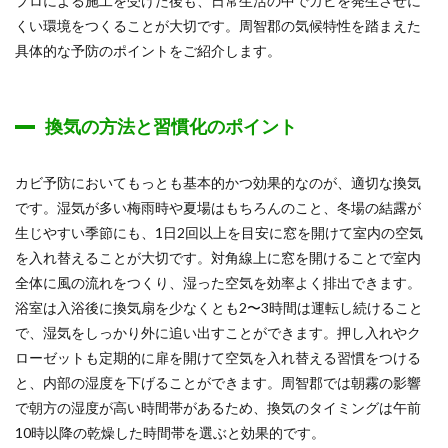
プロによる施工を受けた後も、日常生活の中でカビを発生させに
くい環境をつくることが大切です。周智郡の気候特性を踏まえた
具体的な予防のポイントをご紹介します。
換気の方法と習慣化のポイント
カビ予防においてもっとも基本的かつ効果的なのが、適切な換気
です。湿気が多い梅雨時や夏場はもちろんのこと、冬場の結露が
生じやすい季節にも、1日2回以上を目安に窓を開けて室内の空気
を入れ替えることが大切です。対角線上に窓を開けることで室内
全体に風の流れをつくり、湿った空気を効率よく排出できます。
浴室は入浴後に換気扇を少なくとも2〜3時間は運転し続けること
で、湿気をしっかり外に追い出すことができます。押し入れやク
ローゼットも定期的に扉を開けて空気を入れ替える習慣をつける
と、内部の湿度を下げることができます。周智郡では朝霧の影響
で朝方の湿度が高い時間帯があるため、換気のタイミングは午前
10時以降の乾燥した時間帯を選ぶと効果的です。