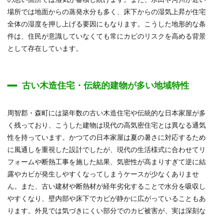
場所では地面からの蒸発水分も多く、床下からの湿気上昇が住宅
全体の湿度を押し上げる要因にもなります。こうした地形的な条
件は、住民が意識していなくても常にカビのリスクを高める背景
として存在しています。
古い木造住宅・伝統的建物が多い地域特性
周智郡・森町には築年数の古い木造住宅や伝統的な日本家屋が多
く残っており、こうした建物は現代の高気密住宅とは異なる通気
性を持っています。かつての日本家屋は夏の暑さに対応するため
に風通しを重視した設計でしたが、現代の生活様式に合わせてリ
フォームや断熱工事を施した結果、気密性が高まりすぎて逆に結
露やカビが発生しやすくなってしまうケースが少なくありませ
ん。また、古い建材や断熱材が経年劣化することで水分を吸収し
やすくなり、壁内部や床下でカビが静かに広がっていることもあ
ります。外見では気づきにくい部分でのカビ被害が、実は深刻な