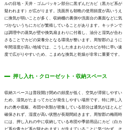
ルの目地・天井・ゴムパッキン部分に黒ずんだカビ（黒カビ系が
疑われます）が広がります。洗面所も朝晩の使用頻度が高いうえ
に換気が弱いことが多く、収納棚の裏側や洗面台の裏面などに気
づかないうちにカビが繁殖していることがあります。キッチンで
は調理中の蒸気が壁や換気扇まわりに付着し、油分と湿気が合わ
さることでカビの栄養分となる環境が整います。周智郡のように
年間湿度が高い地域では、こうした水まわりのカビが特に早い速
度で広がりやすいため、こまめな換気と乾燥が非常に重要です。
押し入れ・クローゼット・収納スペース
収納スペースは普段開け閉めの頻度が低く、空気が滞留しやすい
ため、湿気がたまってカビが発生しやすい場所です。特に押し入
れの奥や底板、布団や衣類が密集している部分は通気がほとんど
確保されず、湿度が高い状態が長期間続きます。周智郡の梅雨時
には、押し入れの中に収納している布団や季節用品にカビ（白カ
ビ系や青カビ系が疑われます）が生えていることに気づかず、そ