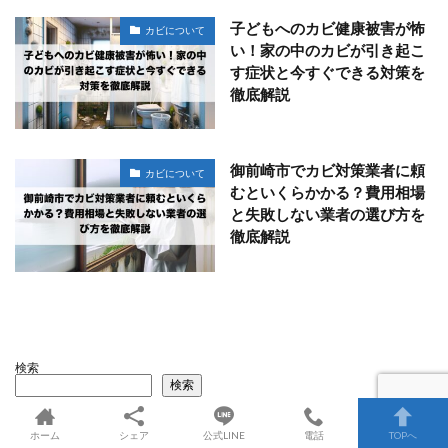
子どもへのカビ健康被害が怖
カビについて
い！家の中のカビが引き起こ
す症状と今すぐできる対策を
徹底解説
御前崎市でカビ対策業者に頼
カビについて
むといくらかかる？費用相場
と失敗しない業者の選び方を
徹底解説
検索
検索
ホーム
シェア
公式LINE
電話
TOPへ