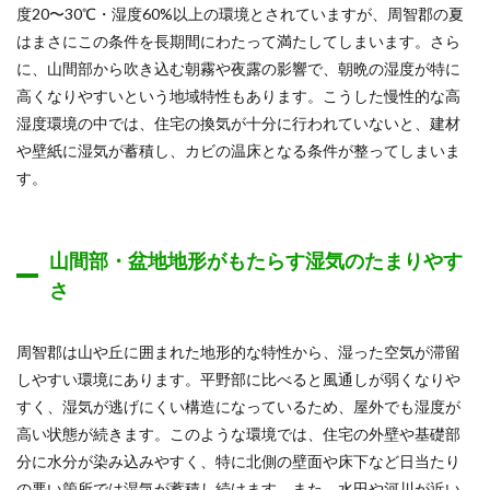
度20〜30℃・湿度60%以上の環境とされていますが、周智郡の夏
はまさにこの条件を長期間にわたって満たしてしまいます。さら
に、山間部から吹き込む朝霧や夜露の影響で、朝晩の湿度が特に
高くなりやすいという地域特性もあります。こうした慢性的な高
湿度環境の中では、住宅の換気が十分に行われていないと、建材
や壁紙に湿気が蓄積し、カビの温床となる条件が整ってしまいま
す。
山間部・盆地地形がもたらす湿気のたまりやす
さ
周智郡は山や丘に囲まれた地形的な特性から、湿った空気が滞留
しやすい環境にあります。平野部に比べると風通しが弱くなりや
すく、湿気が逃げにくい構造になっているため、屋外でも湿度が
高い状態が続きます。このような環境では、住宅の外壁や基礎部
分に水分が染み込みやすく、特に北側の壁面や床下など日当たり
の悪い箇所では湿気が蓄積し続けます。また、水田や河川が近い