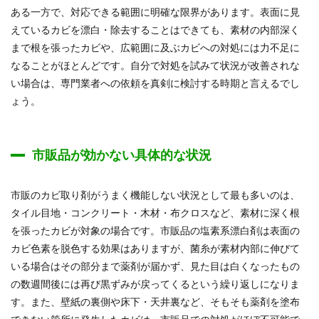
ある一方で、対応できる範囲に明確な限界があります。表面に見
えているカビを漂白・除去することはできても、素材の内部深く
まで根を張ったカビや、広範囲に及ぶカビへの対処には力不足に
なることがほとんどです。自分で対処を試みて状況が改善されな
い場合は、専門業者への依頼を真剣に検討する時期と言えるでし
ょう。
市販品が効かない具体的な状況
市販のカビ取り剤がうまく機能しない状況として最も多いのは、
タイル目地・コンクリート・木材・布クロスなど、素材に深く根
を張ったカビが対象の場合です。市販品の塩素系漂白剤は表面の
カビ色素を脱色する効果はありますが、菌糸が素材内部に伸びて
いる場合はその部分まで薬剤が届かず、見た目は白くなったもの
の数週間後には再び黒ずみが戻ってくるという繰り返しになりま
す。また、壁紙の裏側や床下・天井裏など、そもそも薬剤を塗布