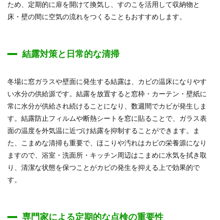
ため、定期的に扉を開けて換気し、すのこを活用して収納物と
床・壁の間に空気の流れをつくることもおすすめします。
結露対策と日常的な清掃
冬場に窓ガラスや壁面に発生する結露は、カビの温床になりやす
い水分の供給源です。結露を放置すると窓枠・カーテン・壁紙に
常に水分が供給され続けることになり、数週間でカビが発生しま
す。結露防止フィルムや断熱シートを窓に貼ることで、ガラス表
面の温度を外気温に近づけ結露を抑制することができます。ま
た、こまめな清掃も重要で、ほこりや汚れはカビの栄養源になり
ますので、浴室・洗面所・キッチン周辺はこまめに水気を拭き取
り、清潔な状態を保つことがカビの発生を抑える上で効果的で
す。
専門家による定期的な点検の重要性