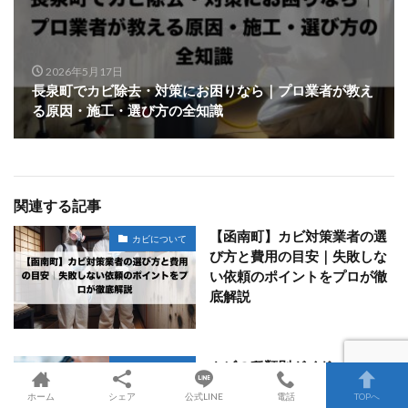
2026年5月17日
長泉町でカビ除去・対策にお困りなら｜プロ業者が教え
る原因・施工・選び方の全知識
関連する記事
【函南町】カビ対策業者の選
カビについて
び方と費用の目安｜失敗しな
い依頼のポイントをプロが徹
底解説
カビの種類別ガイド：危険性
カビについて
とその特徴を徹底解説
ホーム
シェア
公式LINE
電話
TOPへ