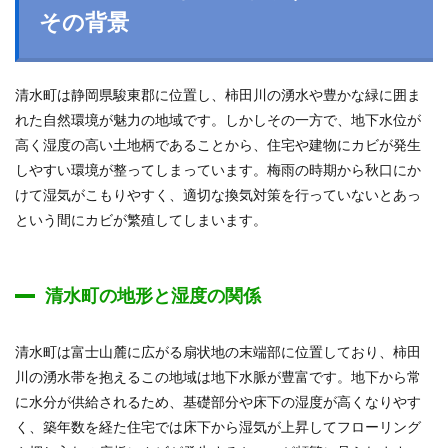
その背景
清水町は静岡県駿東郡に位置し、柿田川の湧水や豊かな緑に囲ま
れた自然環境が魅力の地域です。しかしその一方で、地下水位が
高く湿度の高い土地柄であることから、住宅や建物にカビが発生
しやすい環境が整ってしまっています。梅雨の時期から秋口にか
けて湿気がこもりやすく、適切な換気対策を行っていないとあっ
という間にカビが繁殖してしまいます。
清水町の地形と湿度の関係
清水町は富士山麓に広がる扇状地の末端部に位置しており、柿田
川の湧水帯を抱えるこの地域は地下水脈が豊富です。地下から常
に水分が供給されるため、基礎部分や床下の湿度が高くなりやす
く、築年数を経た住宅では床下から湿気が上昇してフローリング