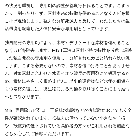
の状況を重視し、専用剤の調整が都度行われることです。こすっ
たり、削ったりせず、素材本来の特徴を傷めることなくカビを根
こそぎ退治します。強力な分解死滅力と反して、わたしたちの生
活環境を配慮した人体に安全な専用剤となっています。
独自開発の専用剤により、木材やデリケートな素材を傷めること
なくカビを除去します。MIST工法は素材が持つ特性を考慮し調整
した独自開発の専用剤を使用し、分解されたカビと汚れを洗い流
します。こする必要がないので、素材を傷つけることがありませ
ん。対象素材に合わせた水素イオン濃度の専用剤にて処理するた
め、素材にやさしく傷めません。歴史的建造物など永年の価値を
もつ素材の復元は、微生物による汚染を取り除くことにより延命
へとつながります。
MIST専用除カビ剤は、工業排水試験などの各試験においても安全
性が確認されています。抵抗力の備わっていない小さなお子様
や、抵抗力の低下されている高齢者の方々がご利用される施設な
ども安心してご依頼いただけます。