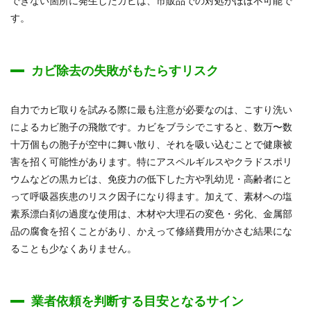
できない箇所に発生したカビは、市販品での対処がほぼ不可能で
す。
カビ除去の失敗がもたらすリスク
自力でカビ取りを試みる際に最も注意が必要なのは、こすり洗い
によるカビ胞子の飛散です。カビをブラシでこすると、数万〜数
十万個もの胞子が空中に舞い散り、それを吸い込むことで健康被
害を招く可能性があります。特にアスペルギルスやクラドスポリ
ウムなどの黒カビは、免疫力の低下した方や乳幼児・高齢者にと
って呼吸器疾患のリスク因子になり得ます。加えて、素材への塩
素系漂白剤の過度な使用は、木材や大理石の変色・劣化、金属部
品の腐食を招くことがあり、かえって修繕費用がかさむ結果にな
ることも少なくありません。
業者依頼を判断する目安となるサイン