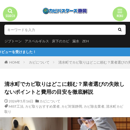
ジプトーン
アスペルギルス
床下のカビ
漏水
ZEH
た！
HOME
カビについて
清水町でカビ取りはどこに頼む？業者選びの
清水町でカビ取りはどこに頼む？業者選びの失敗し
ないポイントと費用の目安を徹底解説
2026年5月16日
カビについて
MIST工法
,
カビ取りおすすめ業者
,
カビ対策静岡
,
カビ除去業者
,
清水町カビ
取り