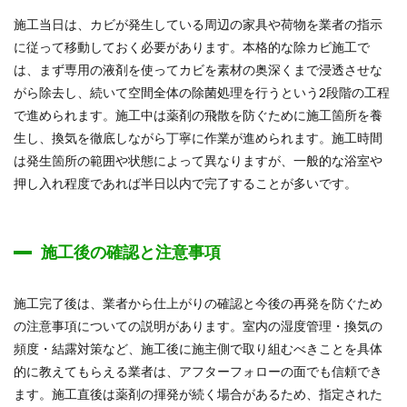
施工当日は、カビが発生している周辺の家具や荷物を業者の指示
に従って移動しておく必要があります。本格的な除カビ施工で
は、まず専用の液剤を使ってカビを素材の奥深くまで浸透させな
がら除去し、続いて空間全体の除菌処理を行うという2段階の工程
で進められます。施工中は薬剤の飛散を防ぐために施工箇所を養
生し、換気を徹底しながら丁寧に作業が進められます。施工時間
は発生箇所の範囲や状態によって異なりますが、一般的な浴室や
押し入れ程度であれば半日以内で完了することが多いです。
施工後の確認と注意事項
施工完了後は、業者から仕上がりの確認と今後の再発を防ぐため
の注意事項についての説明があります。室内の湿度管理・換気の
頻度・結露対策など、施工後に施主側で取り組むべきことを具体
的に教えてもらえる業者は、アフターフォローの面でも信頼でき
ます。施工直後は薬剤の揮発が続く場合があるため、指定された