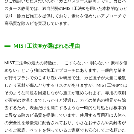
ひご検討いただきたいのが「カビバスターズ静岡」です。カビバ
スターズ静岡では、独自開発のMIST工法®を用いた本格的なカビ
取り・除カビ施工を提供しており、素材を傷めないアプローチで
高品質な除カビを実現しています。
MIST工法®が選ばれる理由
MIST工法®の最大の特徴は、「こすらない・削らない・素材を傷
めない」という独自の施工アプローチにあります。一般的な業者
が行うブラシでのこすり洗いや研磨では、カビ胞子が大量に飛散
したり素材が傷んだりするリスクがありますが、MIST工法®では
そのような問題を回避しながら施工が進められます。専用の液剤
が素材の奥深くまでしっかりと浸透し、カビの菌糸の根元から除
去するため、表面だけを漂白するような一時的な対処とは根本的
に異なる除カビ品質を提供しています。使用する専用剤は人体へ
の安全性を最優先に配合されており、小さなお子さんや高齢者が
いるご家庭、ペットを飼っているご家庭でも安心してご依頼いた