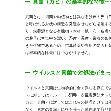
真菌（カビ）の基本的な特徴—
真菌とは、細菌や動植物とは異なる独自の界（F
と呼ばれる糸状の構造を発達させながら増殖す
り、栄養源となる有機物（木材・紙・布・皮膚
の胞子は空気中を漂い、湿度・温度・栄養の条
きた生物であるため、抗真菌薬や専用の除カビ
は根本的な除去にはつながりません。
ウイルスと真菌で対処法がま
ウイルスと真菌は生物学的に全く異なる存在で
スに対してはアルコール消毒・次亜塩素酸ナト
カビ（真菌）に対してはこれらの処理だけでは
なく、素材の奥深くに根を張った菌糸まで取り