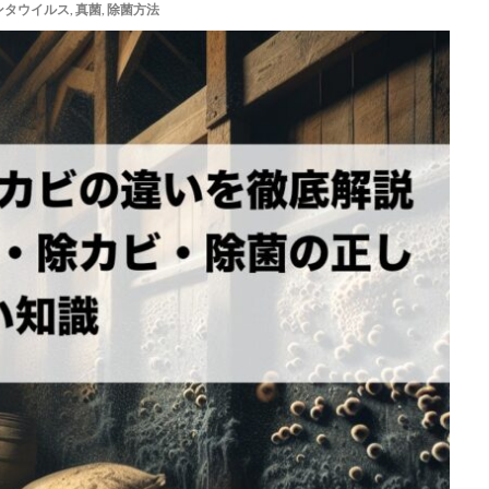
ンタウイルス
,
真菌
,
除菌方法