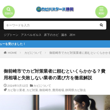
ジプトーン
アスペルギルス
床下のカビ
漏水
ZEH
HOME
カビについて
御前崎市でカビ対策業者に頼むといくらかか
御前崎市でカビ対策業者に頼むといくらかかる？費
用相場と失敗しない業者の選び方を徹底解説
2026年5月12日
カビについて
カビ取り業者
,
カビ対策
,
御前崎市
,
費用相場
,
静岡県カビ除去