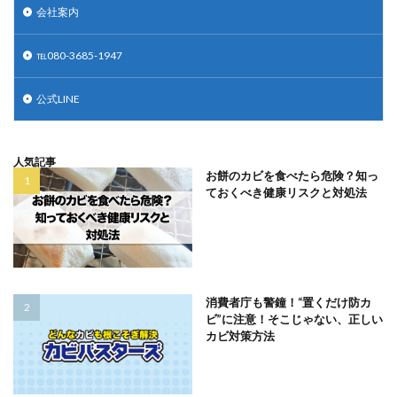
会社案内
℡080-3685-1947
公式LINE
人気記事
お餅のカビを食べたら危険？知っ
ておくべき健康リスクと対処法
消費者庁も警鐘！“置くだけ防カ
ビ”に注意！そこじゃない、正しい
カビ対策方法