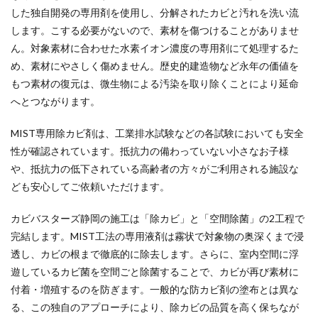
した独自開発の専用剤を使用し、分解されたカビと汚れを洗い流
します。こする必要がないので、素材を傷つけることがありませ
ん。対象素材に合わせた水素イオン濃度の専用剤にて処理するた
め、素材にやさしく傷めません。歴史的建造物など永年の価値を
もつ素材の復元は、微生物による汚染を取り除くことにより延命
へとつながります。
MIST専用除カビ剤は、工業排水試験などの各試験においても安全
性が確認されています。抵抗力の備わっていない小さなお子様
や、抵抗力の低下されている高齢者の方々がご利用される施設な
ども安心してご依頼いただけます。
カビバスターズ静岡の施工は「除カビ」と「空間除菌」の2工程で
完結します。MIST工法の専用液剤は霧状で対象物の奥深くまで浸
透し、カビの根まで徹底的に除去します。さらに、室内空間に浮
遊しているカビ菌を空間ごと除菌することで、カビが再び素材に
付着・増殖するのを防ぎます。一般的な防カビ剤の塗布とは異な
る、この独自のアプローチにより、除カビの品質を高く保ちなが