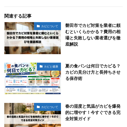
関連する記事
磐田市でカビ対策を業者に頼
カビについて
むといくらかかる？費用の相
場と失敗しない業者選びを徹
底解説
夏の食パンは何日でカビる？
カビと健康
カビの見分け方と長持ちさせ
る保存術
春の湿度と気温がカビを爆発
カビについて
的に増やす！今すぐできる完
全対策ガイド