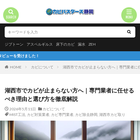
ジプトーン
アスペルギルス
床下のカビ
漏水
ZEH
た！
HOME
カビについて
湖西市でカビが止まらない方へ｜専門業者に
湖西市でカビが止まらない方へ｜専門業者に任せる
べき理由と選び方を徹底解説
2026年5月11日
カビについて
MIST工法
,
カビ対策業者
,
カビ専門業者
,
カビ除去静岡
,
湖西市カビ取り