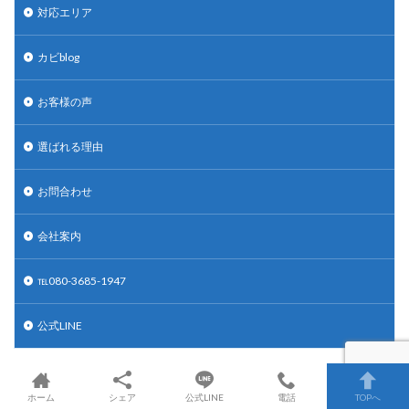
対応エリア
カビblog
お客様の声
選ばれる理由
お問合わせ
会社案内
℡080-3685-1947
公式LINE
人気記事
ホーム
シェア
公式LINE
電話
TOPへ
お餅のカビを食べたら危険？知っ