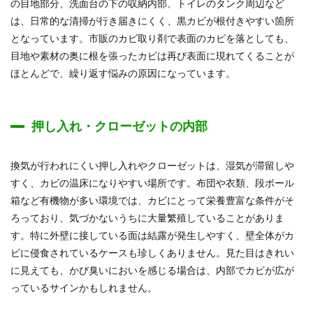
の目地部分、洗面台の下の収納内部、トイレのタンク周辺など
は、日常的な清掃が行き届きにくく、黒カビが根付きやすい箇所
となっています。市販のカビ取り剤で表面のカビを落としても、
目地や素材の奥に根を張ったカビは再び表面に現れてくることが
ほとんどで、繰り返す悩みの原因になっています。
押し入れ・クローゼットの内部
換気が行われにくい押し入れやクローゼットは、湿気が滞留しや
すく、カビの温床になりやすい場所です。布団や衣類、段ボール
箱など有機物が多い環境では、カビにとって栄養豊富な条件がそ
ろっており、気づかないうちに大量繁殖していることがありま
す。特に外壁に接している面は結露が発生しやすく、壁全体がカ
ビに侵食されているケースも珍しくありません。見た目はきれい
に見えても、かび臭いにおいを感じる場合は、内部でカビが広が
っているサインかもしれません。