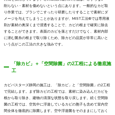
削らない・素材を傷めないという点にあります。一般的なカビ取
り作業では、ブラシでこすったり研磨したりすることで素材にダ
メージを与えてしまうことがありますが、MIST工法®では専用液
剤が素材の奥深くまで浸透することで、カビの根まで確実に除去
することができます。表面のカビを落とすだけでなく、素材内部
に潜む菌糸の根まで取り除くため、除カビの品質が非常に高いと
いう点がこの工法の大きな強みです。
「除カビ」＋「空間除菌」の2工程による徹底施
工
カビバスターズ静岡の施工は、「除カビ」と「空間除菌」の2工程
で完結します。まず除カビの工程では、素材に染み込んだカビを
根から取り除き、建物の清潔な状態を取り戻します。続く空間除
菌の工程では、空気中に浮遊しているカビの胞子も含めて室内空
間全体を徹底的に除菌します。空中浮遊菌をそのままにしておく