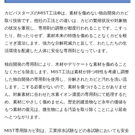
カビバスターズのMIST工法®は、素材を傷めない独自開発のカビ
取り技術です。他社の工法との違いは、カビの繁殖状況や対象物
の状況を重視し、専用剤の調整が都度行われることです。こすっ
たり、削ったりせず、素材本来の特徴を傷めることなくカビを根
こそぎ退治します。強力な分解死滅力と反して、わたしたちの生
活環境を配慮した人体に安全な専用剤となっています。
独自開発の専用剤により、木材やデリケートな素材を傷めること
なくカビを除去します。MIST工法は素材が持つ特性を考慮し調整
した独自開発の専用剤を使用し、分解されたカビと汚れを洗い流
します。こする必要がないので、素材を傷つけることがありませ
ん。対象素材に合わせた水素イオン濃度の専用剤にて処理するた
め、素材にやさしく傷めません。歴史的建造物など永年の価値を
もつ素材の復元は、微生物による汚染を取り除くことにより延命
へとつながります。
MIST専用除カビ剤は、工業排水試験などの各試験においても安全