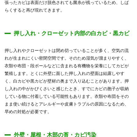
張ったカビは表面だけ脱色されても菌糸が残っているため、しば
らくすると再び現れてきます。
押し入れ・クローゼット内部の白カビ・黒カビ
押し入れやクローゼットは閉め切っていることが多く、空気の流
れが生まれにくい密閉空間です。そのため湿気が溜まりやすく、
衣類や布団・段ボールなどに含まれる有機物を栄養にしてカビが
繁殖します。とくに外壁に面した押し入れの壁面は結露しやす
く、白カビや黒カビが壁材の奥まで入り込むことがあります。押
し入れの中がかびくさいと感じたとき、すでにカビの胞子が収納
している物に付着している可能性もあります。衣類や布団をその
まま使い続けるとアレルギーや皮膚トラブルの原因になるため、
早めの対処が必要です。
外壁・屋根・木部の苔・カビ汚染