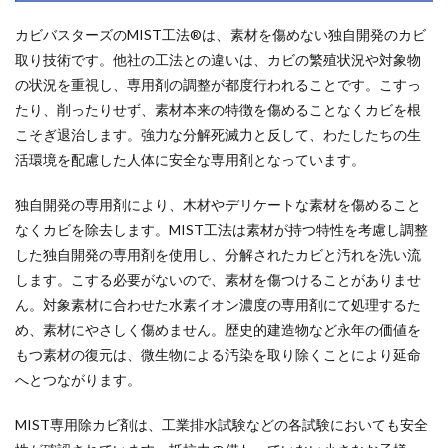
カビバスターズのMIST工法®は、素材を傷めない独自開発のカビ
取り技術です。他社の工法との違いは、カビの繁殖状況や対象物
の状況を重視し、専用剤の調整が都度行われることです。こすっ
たり、削ったりせず、素材本来の特徴を傷めることなくカビを根
こそぎ退治します。強力な分解死滅力と反して、わたしたちの生
活環境を配慮した人体に安全な専用剤となっています。
独自開発の専用剤により、木材やデリケートな素材を傷めること
なくカビを除去します。MIST工法は素材が持つ特性を考慮し調整
した独自開発の専用剤を使用し、分解されたカビと汚れを洗い流
します。こする必要がないので、素材を傷つけることがありませ
ん。対象素材に合わせた水素イオン濃度の専用剤にて処理するた
め、素材にやさしく傷めません。歴史的建造物など永年の価値を
もつ素材の復元は、微生物による汚染を取り除くことにより延命
へとつながります。
MIST専用除カビ剤は、工業排水試験などの各試験においても安全