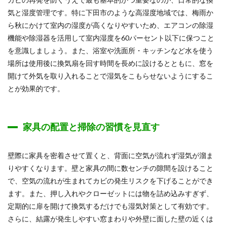
気と湿度管理です。特に下田市のような高湿度地域では、梅雨か
ら秋にかけて室内の湿度が高くなりやすいため、エアコンの除湿
機能や除湿器を活用して室内湿度を60パーセント以下に保つこと
を意識しましょう。また、浴室や洗面所・キッチンなど水を使う
場所は使用後に換気扇を回す時間を長めに設けるとともに、窓を
開けて外気を取り入れることで湿気をこもらせないようにするこ
とが効果的です。
家具の配置と掃除の習慣を見直す
壁際に家具を密着させて置くと、背面に空気が流れず湿気が溜ま
りやすくなります。壁と家具の間に数センチの隙間を設けること
で、空気の流れが生まれてカビの発生リスクを下げることができ
ます。また、押し入れやクローゼットには物を詰め込みすぎず、
定期的に扉を開けて換気するだけでも湿気対策として有効です。
さらに、結露が発生しやすい窓まわりや外壁に面した壁の近くは