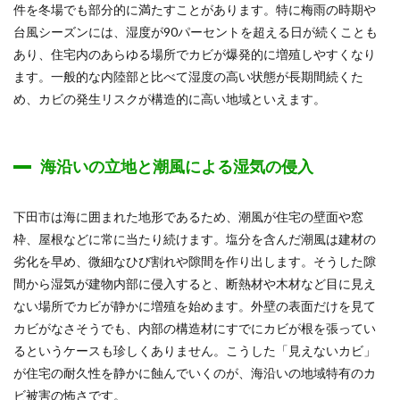
件を冬場でも部分的に満たすことがあります。特に梅雨の時期や
台風シーズンには、湿度が90パーセントを超える日が続くことも
あり、住宅内のあらゆる場所でカビが爆発的に増殖しやすくなり
ます。一般的な内陸部と比べて湿度の高い状態が長期間続くた
め、カビの発生リスクが構造的に高い地域といえます。
海沿いの立地と潮風による湿気の侵入
下田市は海に囲まれた地形であるため、潮風が住宅の壁面や窓
枠、屋根などに常に当たり続けます。塩分を含んだ潮風は建材の
劣化を早め、微細なひび割れや隙間を作り出します。そうした隙
間から湿気が建物内部に侵入すると、断熱材や木材など目に見え
ない場所でカビが静かに増殖を始めます。外壁の表面だけを見て
カビがなさそうでも、内部の構造材にすでにカビが根を張ってい
るというケースも珍しくありません。こうした「見えないカビ」
が住宅の耐久性を静かに蝕んでいくのが、海沿いの地域特有のカ
ビ被害の怖さです。