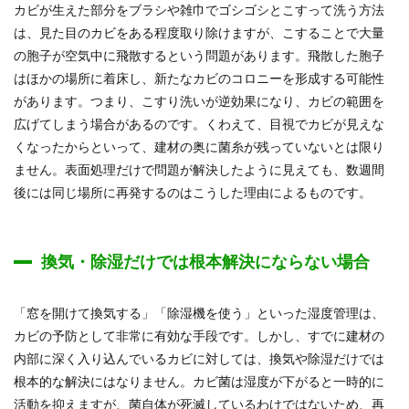
カビが生えた部分をブラシや雑巾でゴシゴシとこすって洗う方法
は、見た目のカビをある程度取り除けますが、こすることで大量
の胞子が空気中に飛散するという問題があります。飛散した胞子
はほかの場所に着床し、新たなカビのコロニーを形成する可能性
があります。つまり、こすり洗いが逆効果になり、カビの範囲を
広げてしまう場合があるのです。くわえて、目視でカビが見えな
くなったからといって、建材の奥に菌糸が残っていないとは限り
ません。表面処理だけで問題が解決したように見えても、数週間
後には同じ場所に再発するのはこうした理由によるものです。
換気・除湿だけでは根本解決にならない場合
「窓を開けて換気する」「除湿機を使う」といった湿度管理は、
カビの予防として非常に有効な手段です。しかし、すでに建材の
内部に深く入り込んでいるカビに対しては、換気や除湿だけでは
根本的な解決にはなりません。カビ菌は湿度が下がると一時的に
活動を抑えますが、菌自体が死滅しているわけではないため、再