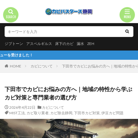
ジプトーン
アスペルギルス
床下のカビ
漏水
ZEH
！
HOME
カビについて
下田市でカビにお悩みの方へ｜地域の特性か
下田市でカビにお悩みの方へ｜地域の特性から学ぶ
カビ対策と専門業者の選び方
2026年4月22日
カビについて
MIST工法
,
カビ取り業者
,
カビ除去静岡
,
下田市カビ対策
,
伊豆カビ問題