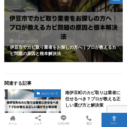
2026年4月22日
伊豆市でカビ取り業者をお探しの方へ｜プロが教えるカ
ビ問題の原因と根本解決法
関連する記事
南伊豆町のカビ取りは業者に
カビについて
任せるべき？プロが教える正
しい選び方と解決策
ホーム
シェア
公式LINE
電話
TOPへ