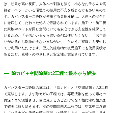
は、効果が高い反面、人体への刺激も強く、小さなお子さんや高
齢者・ペットがいる環境での使用に不安を感じる方も多いもので
す。カビバスターズ静岡が使用する専用液剤は、人体への安全性
に徹底してこだわった処方で設計されています。施工中・施工後
に家族やペットが同じ空間にいても安心できる安全性を確保して
いるため、「子供がいるから強い薬剤は使いたくない」「お年寄
りがいるから刺激の少ない方法がいい」というご家庭にも安心し
てご利用いただけます。歴史的建造物の復元施工にも使用実績が
あるほど、素材へのやさしさと安全性が実証されています。
除カビ＋空間除菌の2工程で根本から解決
カビバスターズ静岡の施工は、「除カビ」と「空間除菌」の2工程
で完結します。まず除カビの工程では、専用液剤を使って素材の
奥深くまで浸透させ、目に見えるカビだけでなく根に潜む菌糸ま
で確実に取り除きます。次の空間除菌の工程では、空気中に浮遊
しているカビの胞子や菌を空間ごと除菌します。カビは目に見え