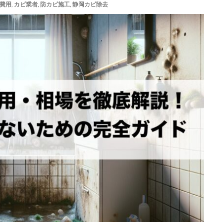
費用
,
カビ業者
,
防カビ施工
,
静岡カビ除去