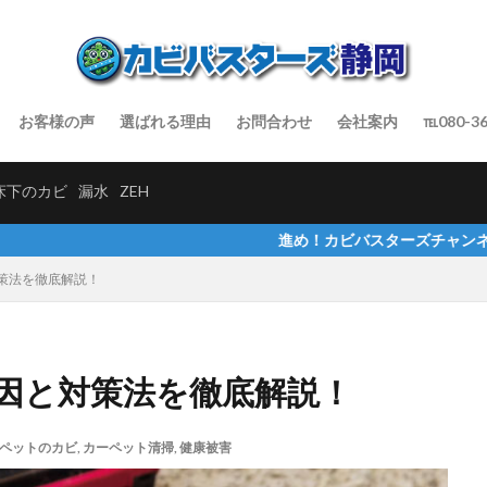
お客様の声
選ばれる理由
お問合わせ
会社案内
℡080-36
床下のカビ
漏水
ZEH
進め！カビバスターズチャンネルでインタビュー
策法を徹底解説！
因と対策法を徹底解説！
ペットのカビ
,
カーペット清掃
,
健康被害