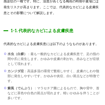
感染症の一種です。特に、湿度が高くなる梅雨の時期や夏場には
発生リスクが高まります。ここでは、代表的なカビによる皮膚疾
患とその影響について解説します。
1-1. 代表的なカビによる皮膚疾患
代表的なカビによる皮膚疾患には以下のようなものがあります。
水虫（白癬）
：最も一般的なカビによる皮膚疾患で、足の指の
間や爪に発生します。かゆみや皮膚の剥がれ、赤みなどが症状
として現れます。
カンジダ症
：高温多湿の環境で繁殖しやすく、皮膚のしわや陰
部に発生しやすいです。かゆみや炎症、白い斑点などが特徴で
す。
癜風（でんぷう）
：マラセチア菌によるもので、胸や背中、首
などに茶色や白色の斑点が現れます。軽いかゆみを伴うことが
多いです。