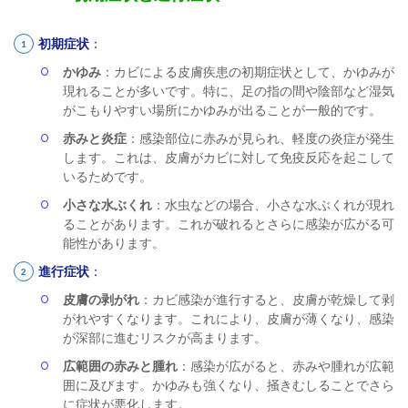
初期症状
：
かゆみ
：カビによる皮膚疾患の初期症状として、かゆみが
現れることが多いです。特に、足の指の間や陰部など湿気
がこもりやすい場所にかゆみが出ることが一般的です。
赤みと炎症
：感染部位に赤みが見られ、軽度の炎症が発生
します。これは、皮膚がカビに対して免疫反応を起こして
いるためです。
小さな水ぶくれ
：水虫などの場合、小さな水ぶくれが現れ
ることがあります。これが破れるとさらに感染が広がる可
能性があります。
進行症状
：
皮膚の剥がれ
：カビ感染が進行すると、皮膚が乾燥して剥
がれやすくなります。これにより、皮膚が薄くなり、感染
が深部に進むリスクが高まります。
広範囲の赤みと腫れ
：感染が広がると、赤みや腫れが広範
囲に及びます。かゆみも強くなり、掻きむしることでさら
に症状が悪化します。