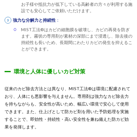
お子様や抵抗力が低下している高齢者の方々が利用する施
設でも安心してご依頼いただけます。
強力な分解力と持続性
：
MIST工法®はカビの細胞膜を破壊し、カビの再発を防ぎ
ます。霧状の専用剤が素材の深部にまで浸透し、除去後の
持続性も長いため、長期間にわたりカビの発生を抑えるこ
とができます。
環境と人体に優しいカビ対策
従来のカビ除去方法とは異なり、MIST工法®は環境に配慮されて
おり、人体にも悪影響を与えません。専用剤は強力なカビ除去力
を持ちながらも、安全性が高いため、幅広い環境で安心して使用
できます。また、仕上げとして防カビ剤を用いた予防処理を実施
することで、即効性・持続性・高い安全性を兼ね備えた防カビ効
果を発揮します。