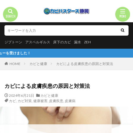
ジプトーン
アスペルギルス
床下のカビ
漏水
ZEH
進
HOME
カビと健康
カビによる皮膚疾患の原因と対策法
カビによる皮膚疾患の原因と対策法
2024年6月21日
カビと健康
カビ
,
カビ対策
,
健康被害
,
皮膚疾患
,
皮膚病