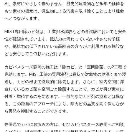
め、素材にやさしく傷めません。歴史的建造物など永年の価値を
もつ素材の復元は、微生物による汚染を取り除くことにより延命
へとつながります。
MIST専用除カビ剤は、工業排水試験などの各試験においても安全
性が確認されています。抵抗力の備わっていない小さなお子様
や、抵抗力の低下されている高齢者の方々がご利用される施設な
ども安心してご依頼いただけます。
カビバスターズ静岡の施工は「除カビ」と「空間除菌」の2工程で
完結します。MIST工法の専用液剤は霧状で対象物の奥深くまで浸
透し、カビの根まで徹底的に除去します。さらに、室内空間に浮
遊しているカビ菌を空間ごと除菌することで、カビが再び素材に
付着・増殖するのを防ぎます。一般的な防カビ剤の塗布とは異な
る、この独自のアプローチにより、除カビの品質を高く保ちなが
ら再発を抑制することができます。
静岡県でカビにお悩みの方は、ぜひカビバスターズ静岡へご相談
ください。現地調査・お見積もりは無料で承っております。お気