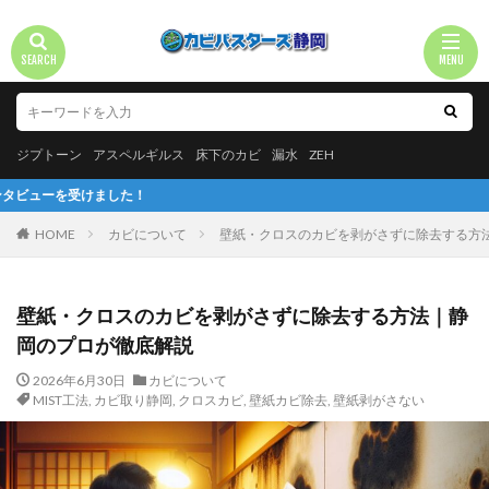
ジプトーン
アスペルギルス
床下のカビ
漏水
ZEH
た！
HOME
カビについて
壁紙・クロスのカビを剥がさずに除去する方
壁紙・クロスのカビを剥がさずに除去する方法｜静
岡のプロが徹底解説
2026年6月30日
カビについて
MIST工法
,
カビ取り静岡
,
クロスカビ
,
壁紙カビ除去
,
壁紙剥がさない