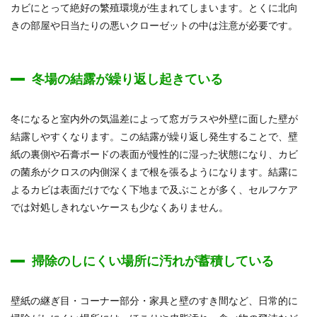
カビにとって絶好の繁殖環境が生まれてしまいます。とくに北向
きの部屋や日当たりの悪いクローゼットの中は注意が必要です。
冬場の結露が繰り返し起きている
冬になると室内外の気温差によって窓ガラスや外壁に面した壁が
結露しやすくなります。この結露が繰り返し発生することで、壁
紙の裏側や石膏ボードの表面が慢性的に湿った状態になり、カビ
の菌糸がクロスの内側深くまで根を張るようになります。結露に
よるカビは表面だけでなく下地まで及ぶことが多く、セルフケア
では対処しきれないケースも少なくありません。
掃除のしにくい場所に汚れが蓄積している
壁紙の継ぎ目・コーナー部分・家具と壁のすき間など、日常的に