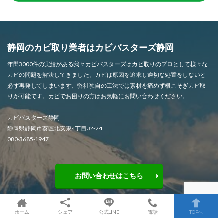
静岡のカビ取り業者はカビバスターズ静岡
年間3000件の実績がある我々カビバスターズはカビ取りのプロとして様々な
カビの問題を解決してきました。カビは原因を追求し適切な処置をしないと
必ず再発してしまいます。弊社独自の工法では素材を痛めず根こそぎカビ取
りが可能です。カビでお困りの方はお気軽にお問い合わせください。
カビバスターズ静岡
静岡県静岡市葵区北安東4丁目32-24
080-3685-1947
お問い合わせはこちら
ホーム
シェア
公式LINE
電話
TOPへ