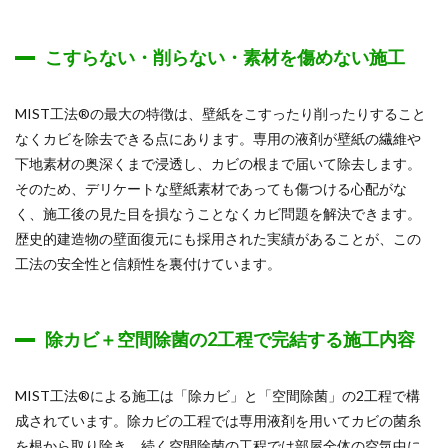
こすらない・削らない・素材を傷めない施工
MIST工法®の最大の特徴は、壁紙をこすったり削ったりすること
なくカビを除去できる点にあります。専用の液剤が壁紙の繊維や
下地素材の奥深くまで浸透し、カビの根まで届いて除去します。
そのため、デリケートな壁紙素材であっても傷つける心配がな
く、施工後の見た目を損なうことなくカビ問題を解決できます。
歴史的建造物の壁面復元にも採用された実績があることが、この
工法の安全性と信頼性を裏付けています。
除カビ＋空間除菌の2工程で完結する施工内容
MIST工法®による施工は「除カビ」と「空間除菌」の2工程で構
成されています。除カビの工程では専用液剤を用いてカビの菌糸
を根から取り除き、続く空間除菌の工程では部屋全体の空気中に