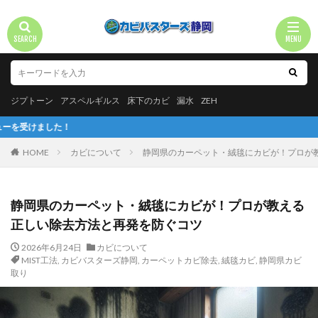
ジプトーン
アスペルギルス
床下のカビ
漏水
ZEH
HOME
カビについて
静岡県のカーペット・絨毯にカビが！プロが
静岡県のカーペット・絨毯にカビが！プロが教える
正しい除去方法と再発を防ぐコツ
2026年6月24日
カビについて
MIST工法
,
カビバスターズ静岡
,
カーペットカビ除去
,
絨毯カビ
,
静岡県カビ
取り