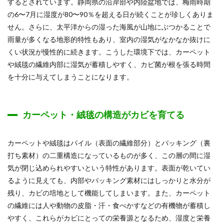
するとされています。静岡県の沿岸部や内陸盆地では、梅雨時期
の6〜7月に湿度が80〜90％を超える日が続くことが珍しくありま
せん。さらに、太平洋からの湿った海風が山地にぶつかることで
雨量が多くなる地形的特性もあり、室内の湿気がなかなか抜けに
くい状況が慢性的に続きます。こうした環境下では、カーペット
や絨毯の繊維内部に湿気が蓄積しやすく、カビ菌が根を張る時間
を十分に与えてしまうことになります。
カーペット・絨毯の構造がカビを育てる
カーペットや絨毯はパイル（表面の繊維部分）とバッキング（裏
打ち素材）の二重構造になっているものが多く、この層の間に湿
気が閉じ込められやすいという特性があります。表面が乾いてい
るように見えても、内部やバッキング素材にはしっかりと水分が
残り、カビの培地として機能してしまいます。また、カーペット
の繊維には人や動物の皮脂・汗・食べかすなどの有機物が蓄積し
やすく、これらがカビにとっての栄養源となるため、湿度と栄養