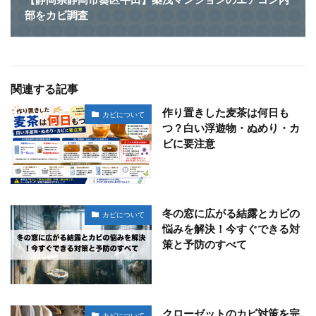
部をカビ調査
関連する記事
作り置きした麦茶は何日も
カビについて
つ？白い浮遊物・ぬめり・カ
ビに要注意
冬の窓に広がる結露とカビの
カビについて
悩みを解決！今すぐできる対
策と予防のすべて
クローゼットのカビ対策を完
カビについて