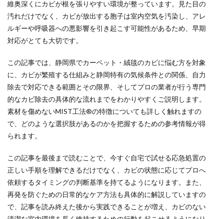
維奥深くにカビが根を張りやすい環境が整っています。見た目の
汚れだけでなく、カビが放出する胞子は室内空気を汚染し、アレ
ルギーや呼吸器への悪影響を引き起こす可能性があるため、早期
対応がとても大切です。
この記事では、静岡県でカーペット・絨毯のカビに悩む方を対象
に、カビが繁殖する仕組みと静岡特有の気候条件との関係、自力
除去で対応できる範囲とその限界、そしてプロの業者が行う専門
的なカビ除去の具体的な流れまでをわかりやすくご説明します。
素材を傷めないMIST工法®の特徴についても詳しく触れますの
で、どのような選択肢があるのかを把握するための参考情報が得
られます。
この記事を最後まで読むことで、今すぐ自宅で試せる応急処置の
正しい手順を理解できるだけでなく、カビの状態に応じてプロへ
依頼するタイミングの判断基準を持てるようになります。また、
再発を防ぐための日常的なケア方法も具体的に解説していますの
で、記事を読み終えた後から実践できることが増え、カビのない
清潔な室内環境を長く維持するための行動を起こせるようになり