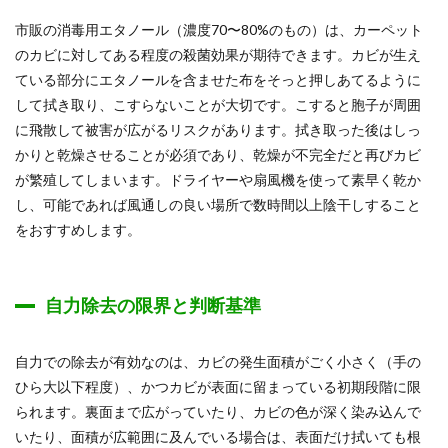
市販の消毒用エタノール（濃度70〜80%のもの）は、カーペット
のカビに対してある程度の殺菌効果が期待できます。カビが生え
ている部分にエタノールを含ませた布をそっと押しあてるように
して拭き取り、こすらないことが大切です。こすると胞子が周囲
に飛散して被害が広がるリスクがあります。拭き取った後はしっ
かりと乾燥させることが必須であり、乾燥が不完全だと再びカビ
が繁殖してしまいます。ドライヤーや扇風機を使って素早く乾か
し、可能であれば風通しの良い場所で数時間以上陰干しすること
をおすすめします。
自力除去の限界と判断基準
自力での除去が有効なのは、カビの発生面積がごく小さく（手の
ひら大以下程度）、かつカビが表面に留まっている初期段階に限
られます。裏面まで広がっていたり、カビの色が深く染み込んで
いたり、面積が広範囲に及んでいる場合は、表面だけ拭いても根