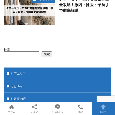
全攻略！原因・除去・予防ま
で徹底解説
検索
検索
対応エリア
カビblog
お客様の声
選ばれる理由
ホーム
シェア
公式LINE
電話
TOPへ