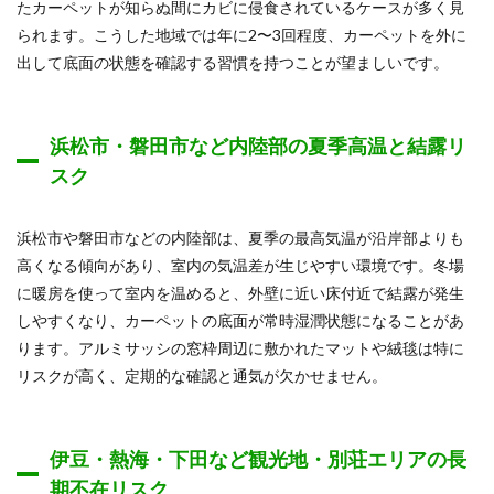
たカーペットが知らぬ間にカビに侵食されているケースが多く見
られます。こうした地域では年に2〜3回程度、カーペットを外に
出して底面の状態を確認する習慣を持つことが望ましいです。
浜松市・磐田市など内陸部の夏季高温と結露リ
スク
浜松市や磐田市などの内陸部は、夏季の最高気温が沿岸部よりも
高くなる傾向があり、室内の気温差が生じやすい環境です。冬場
に暖房を使って室内を温めると、外壁に近い床付近で結露が発生
しやすくなり、カーペットの底面が常時湿潤状態になることがあ
ります。アルミサッシの窓枠周辺に敷かれたマットや絨毯は特に
リスクが高く、定期的な確認と通気が欠かせません。
伊豆・熱海・下田など観光地・別荘エリアの長
期不在リスク