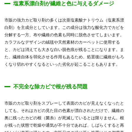
塩素系漂白剤が繊維と色に与えるダメージ
市販の強力カビ取り剤の多くは次亜塩素酸ナトリウム（塩素系漂
白剤）を主成分としています。この成分は強力な酸化力でカビを
分解する一方、布や繊維の色素も同時に脱色させてしまいます。
カラフルなデザインの絨毯や天然素材のカーペットに使用する
と、カビは消えても大きな白い脱色痕が残ることになります。ま
た、繊維自体を弱化させる作用もあるため、処置後に繊維がもろ
くなり切れやすくなるといった劣化が起こることもあります。
不完全な除カビで根が残る問題
市販のカビ取り剤をスプレーして表面のカビが見えなくなったと
しても、それはカビの見た目の色素が漂白されただけで、繊維の
奥に残ったカビの根（菌糸）が死滅しているとは限りません。根
が残った状態で乾燥や通気が不十分であれば、しばらくすると再