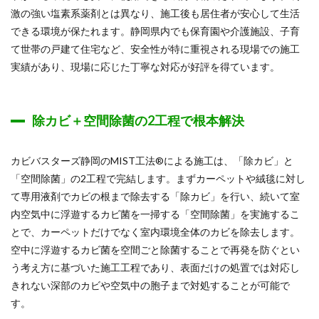
激の強い塩素系薬剤とは異なり、施工後も居住者が安心して生活
できる環境が保たれます。静岡県内でも保育園や介護施設、子育
て世帯の戸建て住宅など、安全性が特に重視される現場での施工
実績があり、現場に応じた丁寧な対応が好評を得ています。
除カビ＋空間除菌の2工程で根本解決
カビバスターズ静岡のMIST工法®による施工は、「除カビ」と
「空間除菌」の2工程で完結します。まずカーペットや絨毯に対し
て専用液剤でカビの根まで除去する「除カビ」を行い、続いて室
内空気中に浮遊するカビ菌を一掃する「空間除菌」を実施するこ
とで、カーペットだけでなく室内環境全体のカビを除去します。
空中に浮遊するカビ菌を空間ごと除菌することで再発を防ぐとい
う考え方に基づいた施工工程であり、表面だけの処置では対応し
きれない深部のカビや空気中の胞子まで対処することが可能で
す。