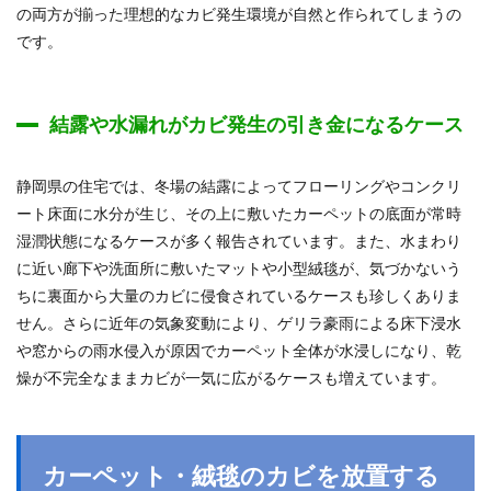
の両方が揃った理想的なカビ発生環境が自然と作られてしまうの
です。
結露や水漏れがカビ発生の引き金になるケース
静岡県の住宅では、冬場の結露によってフローリングやコンクリ
ート床面に水分が生じ、その上に敷いたカーペットの底面が常時
湿潤状態になるケースが多く報告されています。また、水まわり
に近い廊下や洗面所に敷いたマットや小型絨毯が、気づかないう
ちに裏面から大量のカビに侵食されているケースも珍しくありま
せん。さらに近年の気象変動により、ゲリラ豪雨による床下浸水
や窓からの雨水侵入が原因でカーペット全体が水浸しになり、乾
燥が不完全なままカビが一気に広がるケースも増えています。
カーペット・絨毯のカビを放置する