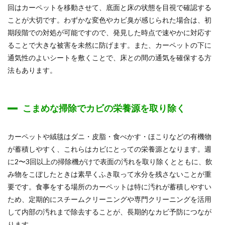
回はカーペットを移動させて、底面と床の状態を目視で確認する
ことが大切です。わずかな変色やカビ臭が感じられた場合は、初
期段階での対処が可能ですので、発見した時点で速やかに対応す
ることで大きな被害を未然に防げます。また、カーペットの下に
通気性のよいシートを敷くことで、床との間の通気を確保する方
法もあります。
こまめな掃除でカビの栄養源を取り除く
カーペットや絨毯はダニ・皮脂・食べかす・ほこりなどの有機物
が蓄積しやすく、これらはカビにとっての栄養源となります。週
に2〜3回以上の掃除機がけで表面の汚れを取り除くとともに、飲
み物をこぼしたときは素早くふき取って水分を残さないことが重
要です。食事をする場所のカーペットは特に汚れが蓄積しやすい
ため、定期的にスチームクリーニングや専門クリーニングを活用
して内部の汚れまで除去することが、長期的なカビ予防につなが
ります。