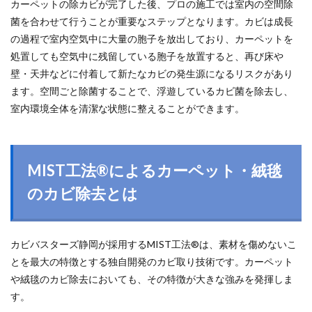
カーペットの除カビが完了した後、プロの施工では室内の空間除
菌を合わせて行うことが重要なステップとなります。カビは成長
の過程で室内空気中に大量の胞子を放出しており、カーペットを
処置しても空気中に残留している胞子を放置すると、再び床や
壁・天井などに付着して新たなカビの発生源になるリスクがあり
ます。空間ごと除菌することで、浮遊しているカビ菌を除去し、
室内環境全体を清潔な状態に整えることができます。
MIST工法®によるカーペット・絨毯
のカビ除去とは
カビバスターズ静岡が採用するMIST工法®は、素材を傷めないこ
とを最大の特徴とする独自開発のカビ取り技術です。カーペット
や絨毯のカビ除去においても、その特徴が大きな強みを発揮しま
す。