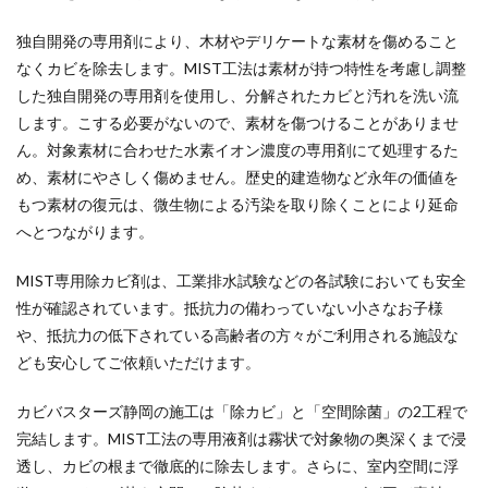
独自開発の専用剤により、木材やデリケートな素材を傷めること
なくカビを除去します。MIST工法は素材が持つ特性を考慮し調整
した独自開発の専用剤を使用し、分解されたカビと汚れを洗い流
します。こする必要がないので、素材を傷つけることがありませ
ん。対象素材に合わせた水素イオン濃度の専用剤にて処理するた
め、素材にやさしく傷めません。歴史的建造物など永年の価値を
もつ素材の復元は、微生物による汚染を取り除くことにより延命
へとつながります。
MIST専用除カビ剤は、工業排水試験などの各試験においても安全
性が確認されています。抵抗力の備わっていない小さなお子様
や、抵抗力の低下されている高齢者の方々がご利用される施設な
ども安心してご依頼いただけます。
カビバスターズ静岡の施工は「除カビ」と「空間除菌」の2工程で
完結します。MIST工法の専用液剤は霧状で対象物の奥深くまで浸
透し、カビの根まで徹底的に除去します。さらに、室内空間に浮