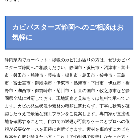
カビバスターズ静岡へのご相談はお
気軽に
静岡県内でカーペット・絨毯のカビにお困りの方は、ぜひカビバ
スターズ静岡へご相談ください。静岡市・浜松市・沼津市・富士
市・磐田市・焼津市・藤枝市・掛川市・島田市・袋井市・三島
市・富士宮市・御殿場市・伊東市・熱海市・下田市・伊豆市・裾
野市・湖西市・御前崎市・菊川市・伊豆の国市・牧之原市など静
岡県全域に対応しており、現地調査と見積もりは無料で承ってい
ます。カビの発生状況や素材の種類に関わらず、丁寧に状態を確
認したうえで最適な施工プランをご提案します。専門家が直接現
地を確認することで、自力での対処が可能なケースとプロへの依
頼が必要なケースを正確に判断できます。素材を傷めずにカビを
根本から取り除きたい方・これまでの対処で改善しなかった方・