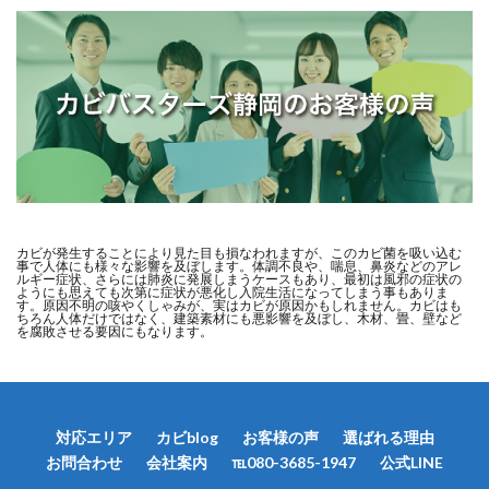
カビが発生することにより見た目も損なわれますが、このカビ菌を吸い込む
事で人体にも様々な影響を及ぼします。体調不良や、喘息、鼻炎などのアレ
ルギー症状、さらには肺炎に発展しまうケースもあり、最初は風邪の症状の
ようにも思えても次第に症状が悪化し入院生活になってしまう事もありま
す。原因不明の咳やくしゃみが、実はカビが原因かもしれません。カビはも
ちろん人体だけではなく、建築素材にも悪影響を及ぼし、木材、畳、壁など
を腐敗させる要因にもなります。
対応エリア
カビblog
お客様の声
選ばれる理由
お問合わせ
会社案内
℡080-3685-1947
公式LINE