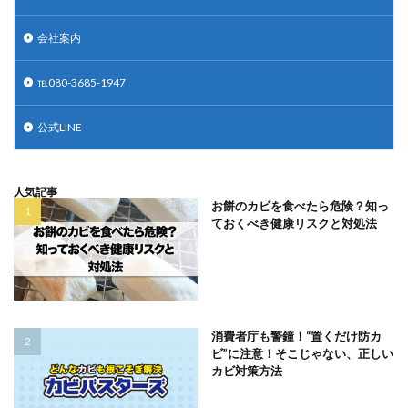
会社案内
℡080-3685-1947
公式LINE
人気記事
お餅のカビを食べたら危険？知っ
ておくべき健康リスクと対処法
消費者庁も警鐘！“置くだけ防カ
ビ”に注意！そこじゃない、正しい
カビ対策方法