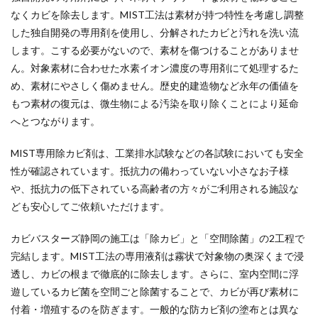
なくカビを除去します。MIST工法は素材が持つ特性を考慮し調整
した独自開発の専用剤を使用し、分解されたカビと汚れを洗い流
します。こする必要がないので、素材を傷つけることがありませ
ん。対象素材に合わせた水素イオン濃度の専用剤にて処理するた
め、素材にやさしく傷めません。歴史的建造物など永年の価値を
もつ素材の復元は、微生物による汚染を取り除くことにより延命
へとつながります。
MIST専用除カビ剤は、工業排水試験などの各試験においても安全
性が確認されています。抵抗力の備わっていない小さなお子様
や、抵抗力の低下されている高齢者の方々がご利用される施設な
ども安心してご依頼いただけます。
カビバスターズ静岡の施工は「除カビ」と「空間除菌」の2工程で
完結します。MIST工法の専用液剤は霧状で対象物の奥深くまで浸
透し、カビの根まで徹底的に除去します。さらに、室内空間に浮
遊しているカビ菌を空間ごと除菌することで、カビが再び素材に
付着・増殖するのを防ぎます。一般的な防カビ剤の塗布とは異な