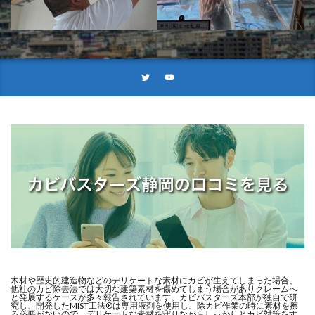
木材や歴史的建造物などのデリケートな素材にカビが生えてしまった場合、
他社のカビ除去法では大切な建築素材を傷めてしまう場合がありクレームへ
と発展するケースが多々報告されています。カビバスターズ本部が独自で研
究し、開発したMIST工法®は専用液剤を使用し、除カビ作業の時に素材を擦
る必要がないので、デリケートな素材を守りながらしっかりとカビ対策をす