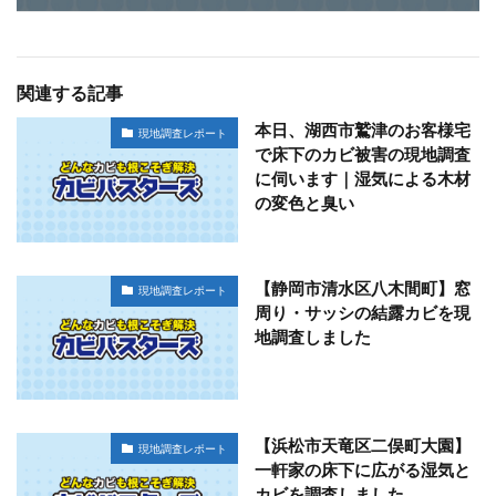
関連する記事
本日、湖西市鷲津のお客様宅
現地調査レポート
で床下のカビ被害の現地調査
に伺います｜湿気による木材
の変色と臭い
【静岡市清水区八木間町】窓
現地調査レポート
周り・サッシの結露カビを現
地調査しました
【浜松市天竜区二俣町大園】
現地調査レポート
一軒家の床下に広がる湿気と
カビを調査しました