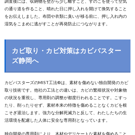
調査後には、収納物を壁から少し離すこと、すのこを使って空気
の通り道を作ること、晴れた日に押し入れを開けて換気すること
をお伝えしました。布団や衣類に臭いが移る前に、押し入れ内の
湿気をこまめに逃がすことが再発防止につながります。
カビ取り・カビ対策はカビバスター
ズ静岡へ
カビバスターズのMIST工法®は、素材を傷めない独自開発のカビ
取り技術です。他社の工法との違いは、カビの繁殖状況や対象物
の状況を重視し、専用剤の調整が都度行われることです。こすっ
たり、削ったりせず、素材本来の特徴を傷めることなくカビを根
こそぎ退治します。強力な分解死滅力と反して、わたしたちの生
活環境を配慮した人体に安全な専用剤となっています。
独自開発の専用剤により、木材やデリケートな素材を傷めること