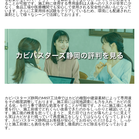
ることが可能です。施工時に使用する専用薬剤は人体へのリスクが非常に少
なく、食品工場や医療機関でも安心して使用される安全性の高いもになって
います。さらに工業用排水試験をクリアしているため、環境にも配慮された
薬剤として様々なシーンで活躍しております。
カビバスターズ静岡のMIST工法®ではカビの種類や建築素材によって専用液
をその都度調整しております。施工前には現地調査にも力を入れ「カビの見
える化」を行う事で適切な処置をすることが可能です。さらに施工後にも検
査を行い、施工前後でどれくらい改善できたのかをしっかりと確認いたしま
す。施工後の検査を怠ってしまうと、見た目ではカビが落ちたように見えて
も実はカビがまだ残っていて再度施工をしなくてはならなくなってしまいま
す。カビバスターズ静岡はお客様が安心してお任せいただけるよう、しっか
りと施工前後にも責任を持って調査し徹底的にカビ除去を行なっておりま
す。