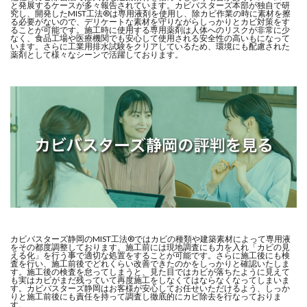
と発展するケースが多々報告されています。カビバスターズ本部が独自で研
究し、開発したMIST工法®は専用液剤を使用し、除カビ作業の時に素材を擦
る必要がないので、デリケートな素材を守りながらしっかりとカビ対策をす
ることが可能です。施工時に使用する専用薬剤は人体へのリスクが非常に少
なく、食品工場や医療機関でも安心して使用される安全性の高いもになって
います。さらに工業用排水試験をクリアしているため、環境にも配慮された
薬剤として様々なシーンで活躍しております。
カビバスターズ静岡のMIST工法®ではカビの種類や建築素材によって専用液
をその都度調整しております。施工前には現地調査にも力を入れ「カビの見
える化」を行う事で適切な処置をすることが可能です。さらに施工後にも検
査を行い、施工前後でどれくらい改善できたのかをしっかりと確認いたしま
す。施工後の検査を怠ってしまうと、見た目ではカビが落ちたように見えて
も実はカビがまだ残っていて再度施工をしなくてはならなくなってしまいま
す。カビバスターズ静岡はお客様が安心してお任せいただけるよう、しっか
りと施工前後にも責任を持って調査し徹底的にカビ除去を行なっておりま
す。