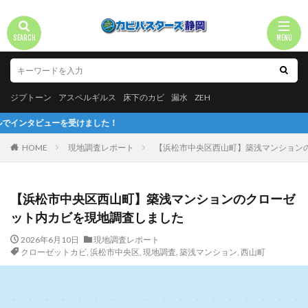
ジプトーン
アスペルギルス
床下のカビ
漏水
ZEH
受けました！
HOME
現地調査レポート
【浜松市中央区西山町】築浅マンション
【浜松市中央区西山町】築浅マンションのクローゼ
ット内カビを現地調査しました
2026年6月10日
現地調査レポート
クローゼットカビ
,
浜松市中央区
,
現地調査
,
築浅マンション
,
西山町