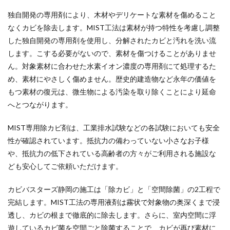
独自開発の専用剤により、木材やデリケートな素材を傷めること
なくカビを除去します。MIST工法は素材が持つ特性を考慮し調整
した独自開発の専用剤を使用し、分解されたカビと汚れを洗い流
します。こする必要がないので、素材を傷つけることがありませ
ん。対象素材に合わせた水素イオン濃度の専用剤にて処理するた
め、素材にやさしく傷めません。歴史的建造物など永年の価値を
もつ素材の復元は、微生物による汚染を取り除くことにより延命
へとつながります。
MIST専用除カビ剤は、工業排水試験などの各試験においても安全
性が確認されています。抵抗力の備わっていない小さなお子様
や、抵抗力の低下されている高齢者の方々がご利用される施設な
ども安心してご依頼いただけます。
カビバスターズ静岡の施工は「除カビ」と「空間除菌」の2工程で
完結します。MIST工法の専用液剤は霧状で対象物の奥深くまで浸
透し、カビの根まで徹底的に除去します。さらに、室内空間に浮
遊しているカビ菌を空間ごと除菌することで、カビが再び素材に