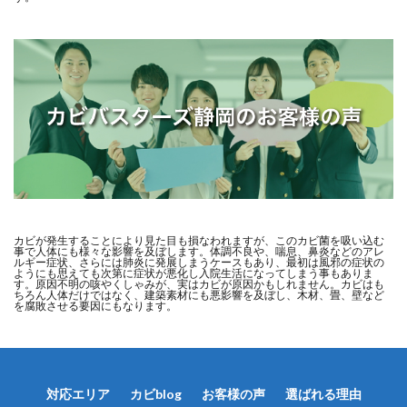
カビが発生することにより見た目も損なわれますが、このカビ菌を吸い込む
事で人体にも様々な影響を及ぼします。体調不良や、喘息、鼻炎などのアレ
ルギー症状、さらには肺炎に発展しまうケースもあり、最初は風邪の症状の
ようにも思えても次第に症状が悪化し入院生活になってしまう事もありま
す。原因不明の咳やくしゃみが、実はカビが原因かもしれません。カビはも
ちろん人体だけではなく、建築素材にも悪影響を及ぼし、木材、畳、壁など
を腐敗させる要因にもなります。
対応エリア
カビblog
お客様の声
選ばれる理由