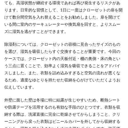
ても、高湿状態が継続する環境であれば再び発生するリスクがあ
ります。日常的な習慣として、1日に一度はクローゼットの扉を開
けて数分間空気を入れ替えることをお勧めしました。扉を開けて
いる間に室内のサーキュレーターや換気扇を回すと、よりスムー
ズに湿気を逃がすことができます。
除湿剤については、クローゼットの容積に見合ったサイズのもの
を選び、湿気を吸収したらすぐ交換することが重要です。今回の
ケースでは、クローゼット内の天板付近・棚の奥側・床の角とい
う三点に置くことで、効率よく湿気を吸収できることをアドバイ
スしました。また、衣類を詰め込みすぎると空気の流れが悪くな
るため、適度なゆとりを持たせた収納を心がけていただくようお
伝えしています。
外壁に面した壁は冬場に特に結露が生じやすいため、断熱シート
や防露テープを活用するのも有効な手段のひとつです。衣類を収
納する際は、洗濯直後に完全に乾燥させてからしまうこと、クリ
ーニングから戻った衣類はビニールカバーを外してから収納する