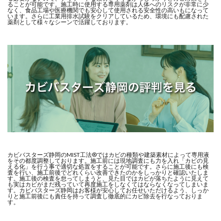
ることが可能です。施工時に使用する専用薬剤は人体へのリスクが非常に少
なく、食品工場や医療機関でも安心して使用される安全性の高いもになって
います。さらに工業用排水試験をクリアしているため、環境にも配慮された
薬剤として様々なシーンで活躍しております。
カビバスターズ静岡のMIST工法®ではカビの種類や建築素材によって専用液
をその都度調整しております。施工前には現地調査にも力を入れ「カビの見
える化」を行う事で適切な処置をすることが可能です。さらに施工後にも検
査を行い、施工前後でどれくらい改善できたのかをしっかりと確認いたしま
す。施工後の検査を怠ってしまうと、見た目ではカビが落ちたように見えて
も実はカビがまだ残っていて再度施工をしなくてはならなくなってしまいま
す。カビバスターズ静岡はお客様が安心してお任せいただけるよう、しっか
りと施工前後にも責任を持って調査し徹底的にカビ除去を行なっておりま
す。