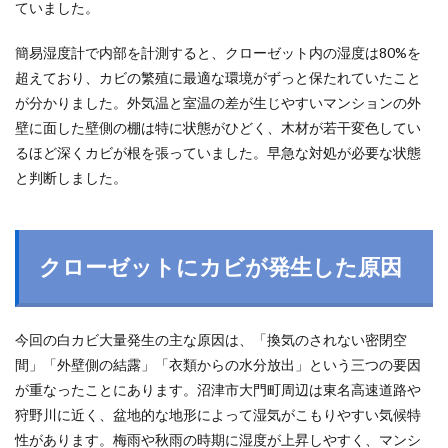
ていました。
簡易湿度計で内部を計測すると、クローゼット内の湿度は80%を
超えており、カビの繁殖に最適な環境がずっと保たれていたこと
が分かりました。外気温と室温の差が生じやすいマンションの外
壁に面した壁側の棚は特に状態がひどく、木材が若干変色してい
るほど深くカビが根を張っていました。早急な対処が必要な状態
と判断しました。
クローゼットにカビが発生した原因
今回の白カビ大量発生の主な原因は、「換気のされない密閉空
間」「外壁側の結露」「衣類からの水分放出」という三つの要因
が重なったことにあります。沼津市大門町周辺は東名高速道路や
狩野川に近く、盆地的な地形によって湿気がこもりやすい気候特
性があります。梅雨や秋雨の時期に湿度が上昇しやすく、マンシ