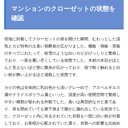
マンションのクローゼットの状態を
確認
現地に到着してクローゼットの扉を開けた瞬間、むわっとした湿
気とカビ特有の土臭い発酵臭が広がりました。棚板・側板・背板
のすべてにわたって、粉雪のような白いカビがびっしりと繁殖し
ており、一面を覆い尽くしている状態でした。木材の木目がほと
んど見えないほど密に菌糸が広がっており、指で軽く触れると白
い粉が舞い上がるほど成熟した状態です。
カビの色は全体的に乳白色から淡いグレー白で、アスペルギルス
属やクラドスポリウム属といった、湿度が高い密閉空間で繁殖し
やすい種類が疑われる外観でした。臭いは典型的なカビ臭であ
り、扉を閉めていても廊下側まで微かに漏れ出している状況でし
た。クローゼット内に吊るされていた衣類も一部に白い粉が付着
しており、お客様が心配されていた通り、衣類への影響も出始め