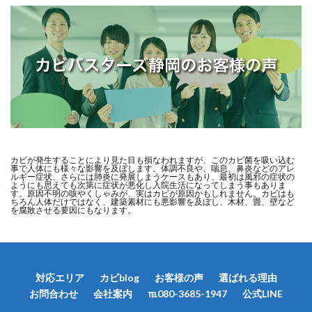
カビが発生することにより見た目も損なわれますが、このカビ菌を吸い込む
事で人体にも様々な影響を及ぼします。体調不良や、喘息、鼻炎などのアレ
ルギー症状、さらには肺炎に発展しまうケースもあり、最初は風邪の症状の
ようにも思えても次第に症状が悪化し入院生活になってしまう事もありま
す。原因不明の咳やくしゃみが、実はカビが原因かもしれません。カビはも
ちろん人体だけではなく、建築素材にも悪影響を及ぼし、木材、畳、壁など
を腐敗させる要因にもなります。
対応エリア
カビblog
お客様の声
選ばれる理由
お問合わせ
会社案内
℡080-3685-1947
公式LINE