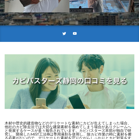
木材や歴史的建造物などのデリケートな素材にカビが生えてしまった場合、
他社のカビ除去法では大切な建築素材を傷めてしまう場合がありクレームへ
と発展するケースが多々報告されています。カビバスターズ本部が独自で研
究し、開発したMIST工法®は専用液剤を使用し、除カビ作業の時に素材を擦
る必要がないので、デリケートな素材を守りながらしっかりとカビ対策をす