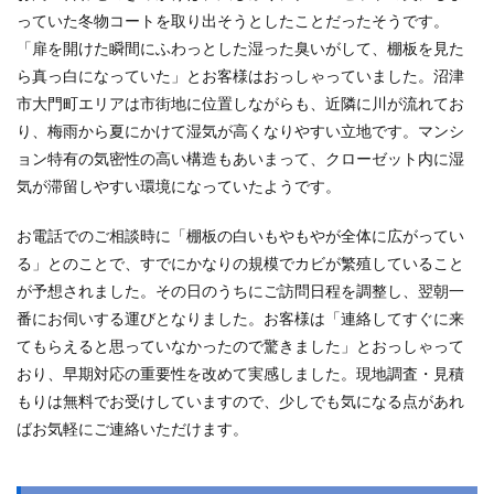
っていた冬物コートを取り出そうとしたことだったそうです。
「扉を開けた瞬間にふわっとした湿った臭いがして、棚板を見た
ら真っ白になっていた」とお客様はおっしゃっていました。沼津
市大門町エリアは市街地に位置しながらも、近隣に川が流れてお
り、梅雨から夏にかけて湿気が高くなりやすい立地です。マンシ
ョン特有の気密性の高い構造もあいまって、クローゼット内に湿
気が滞留しやすい環境になっていたようです。
お電話でのご相談時に「棚板の白いもやもやが全体に広がってい
る」とのことで、すでにかなりの規模でカビが繁殖していること
が予想されました。その日のうちにご訪問日程を調整し、翌朝一
番にお伺いする運びとなりました。お客様は「連絡してすぐに来
てもらえると思っていなかったので驚きました」とおっしゃって
おり、早期対応の重要性を改めて実感しました。現地調査・見積
もりは無料でお受けしていますので、少しでも気になる点があれ
ばお気軽にご連絡いただけます。