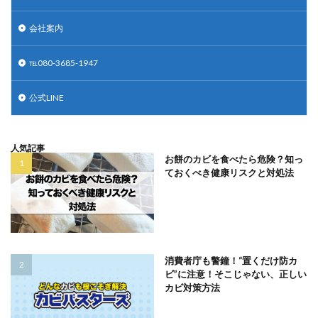
会社案内
℡080-3685-1947
公式LINE
人気記事
お餅のカビを食べたら危険？知っ
ておくべき健康リスクと対処法
消費者庁も警鐘！“置くだけ防カ
ビ”に注意！そこじゃない、正しい
カビ対策方法