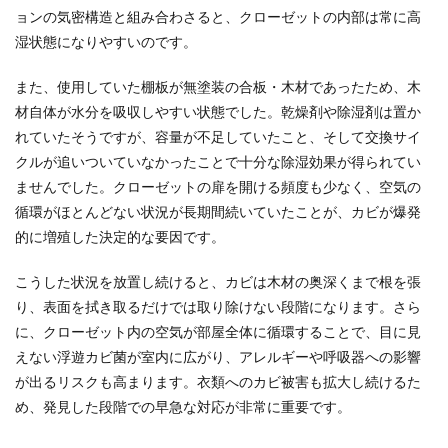
ョンの気密構造と組み合わさると、クローゼットの内部は常に高
湿状態になりやすいのです。
また、使用していた棚板が無塗装の合板・木材であったため、木
材自体が水分を吸収しやすい状態でした。乾燥剤や除湿剤は置か
れていたそうですが、容量が不足していたこと、そして交換サイ
クルが追いついていなかったことで十分な除湿効果が得られてい
ませんでした。クローゼットの扉を開ける頻度も少なく、空気の
循環がほとんどない状況が長期間続いていたことが、カビが爆発
的に増殖した決定的な要因です。
こうした状況を放置し続けると、カビは木材の奥深くまで根を張
り、表面を拭き取るだけでは取り除けない段階になります。さら
に、クローゼット内の空気が部屋全体に循環することで、目に見
えない浮遊カビ菌が室内に広がり、アレルギーや呼吸器への影響
が出るリスクも高まります。衣類へのカビ被害も拡大し続けるた
め、発見した段階での早急な対応が非常に重要です。