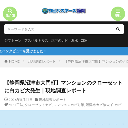
ジプトーン
アスペルギルス
床下のカビ
漏水
ZEH
ました！
HOME
現地調査レポート
【静岡県沼津市大門町】マンションのク
【静岡県沼津市大門町】マンションのクローゼット
に白カビ大発生｜現地調査レポート
2026年5月27日
現地調査レポート
MIST工法
,
クローゼットカビ
,
マンションカビ対策
,
沼津市カビ除去
,
白カビ