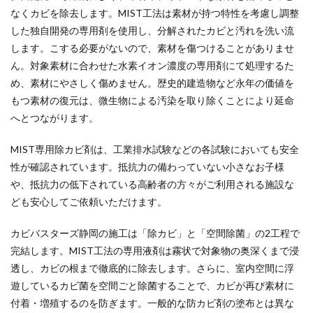
なくカビを除去します。MIST工法は素材が持つ特性を考慮し調整
した独自開発の専用剤を使用し、分解されたカビと汚れを洗い流
します。こする必要がないので、素材を傷つけることがありませ
ん。対象素材に合わせた水素イオン濃度の専用剤にて処理するた
め、素材にやさしく傷めません。歴史的建造物など永年の価値を
もつ素材の復元は、微生物による汚染を取り除くことにより延命
へとつながります。
MIST専用除カビ剤は、工業排水試験などの各試験においても安全
性が確認されています。抵抗力の備わっていない小さなお子様
や、抵抗力の低下されている高齢者の方々がご利用される施設な
ども安心してご依頼いただけます。
カビバスターズ静岡の施工は「除カビ」と「空間除菌」の2工程で
完結します。MIST工法の専用液剤は霧状で対象物の奥深くまで浸
透し、カビの根まで徹底的に除去します。さらに、室内空間に浮
遊しているカビ菌を空間ごと除菌することで、カビが再び素材に
付着・増殖するのを防ぎます。一般的な防カビ剤の塗布とは異な