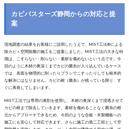
カビバスターズ静岡からの対応と提
案
現地調査の結果をお客様にご説明したうえで、MIST工法®による
除カビ＋空間除菌の施工をご提案しました。MIST工法の大きな特
徴は、こすらない・削らない・素材を傷めないという点です。今
回のように木材の奥深くまでカビの菌糸が入り込んでいるケース
では、表面を物理的に削ったりブラシでこすったりしても根本的
な解決にはなりません。カビの根（菌糸）が残っている限り、す
ぐに再発してしまいます。
MIST工法では専用の液剤を使用し、木材の奥深くまで浸透させて
カビの根まで除去していきます。素材を傷めることなく菌糸の根
元からアプローチできるため、今回のような合板・木製棚板への
施工にも安心して対応できます。さらに施工の第二工程として空