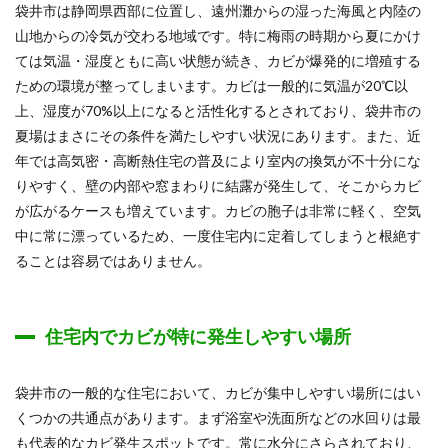
袋井市は静岡県西部に位置し、遠州灘からの湿った海風と内陸の
山地からの冷気が交わる地域です。特に梅雨の時期から夏にかけ
ては気温・湿度ともに高い状態が続き、カビが爆発的に増殖する
ための環境が整ってしまいます。カビは一般的に気温が20℃以
上、湿度が70%以上になると活性化するとされており、袋井市の
夏場はまさにその条件を満たしやすい状況にあります。また、近
年では高気密・高断熱住宅の普及により室内の換気が不十分にな
りやすく、壁の内部や窓まわりに結露が発生して、そこからカビ
が広がるケースも増えています。カビの胞子は非常に軽く、空気
中に常に漂っているため、一度住宅内に定着してしまうと根絶す
ることは容易ではありません。
住宅内でカビが特に発生しやすい場所
袋井市の一般的な住宅において、カビが集中しやすい場所にはい
くつかの共通点があります。まず浴室や洗面所などの水回りは最
も代表的なカビ発生スポットです。常に水分にさらされており、