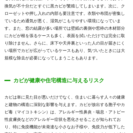
換気が不十分だとすぐに黒カビが繁殖してしまいます。次に、ク
ローゼットや押し入れの内部も要注意です。衣類や布団が密集し
ているため通気が悪く、湿気がこもりやすい環境になっていま
す。また、窓の結露が多い場所では壁紙の裏側や窓枠の木材部分
にカビが根を張るケースも多く、表面を拭いただけでは完全に取
り除けません。さらに、床下や天井裏といった人の目が届きにく
い場所でカビが広がっているケースもあり、気づいたときには大
規模な除去が必要になってしまうこともあります。
カビが健康や住宅構造に与えるリスク
カビは単に見た目が悪いだけでなく、住まいに暮らす人々の健康
と建物の構造に深刻な影響を与えます。カビが放出する胞子やカ
ビ毒（マイコトキシン）は、アレルギー性鼻炎・喘息・アトピー
性皮膚炎などのアレルギー症状を悪化させることが知られてお
り、特に免疫機能が未発達な小さなお子様や、免疫力が低下した