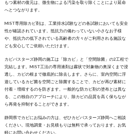
もつ素材の復元は、微生物による汚染を取り除くことにより延命
へとつながります。
MIST専用除カビ剤は、工業排水試験などの各試験においても安全
性が確認されています。抵抗力の備わっていない小さなお子様
や、抵抗力の低下されている高齢者の方々がご利用される施設な
ども安心してご依頼いただけます。
カビバスターズ静岡の施工は「除カビ」と「空間除菌」の2工程で
完結します。MIST工法の専用液剤は霧状で対象物の奥深くまで浸
透し、カビの根まで徹底的に除去します。さらに、室内空間に浮
遊しているカビ菌を空間ごと除菌することで、カビが再び素材に
付着・増殖するのを防ぎます。一般的な防カビ剤の塗布とは異な
る、この独自のアプローチにより、除カビの品質を高く保ちなが
ら再発を抑制することができます。
静岡県でカビにお悩みの方は、ぜひカビバスターズ静岡へご相談
ください。現地調査・お見積もりは無料で承っております。お気
軽にお問い合わせください。