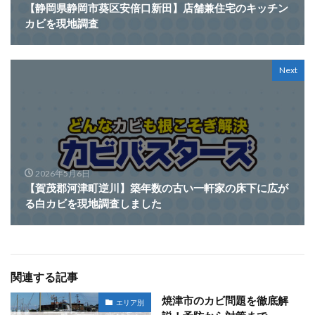
【静岡県静岡市葵区安倍口新田】店舗兼住宅のキッチン
カビを現地調査
Next
2026年5月6日
【賀茂郡河津町逆川】築年数の古い一軒家の床下に広が
る白カビを現地調査しました
関連する記事
焼津市のカビ問題を徹底解
エリア別