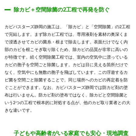
除カビ＋空間除菌の2工程で再発を防ぐ
カビバスターズ静岡の施工は、「除カビ」と「空間除菌」の2工程
で完結します。まず除カビ工程では、専用液剤を素材の奥深くま
で浸透させてカビの菌糸・根まで除去します。表面だけでなく内
部のカビを根こそぎ取り除くため、除カビの品質が非常に高いの
が特徴です。続く空間除菌工程では、室内の空気中に漂っている
カビの胞子を空間ごと除菌します。カビは目に見える箇所だけで
なく、空気中にも無数の胞子を飛ばしています。この浮遊するカ
ビ菌を空間ごと除菌することで、同じ場所へのカビの再定着を防
ぐことができます。なお、カビバスターズ静岡では防カビ剤の塗
布は行いません。防カビ剤の塗布ではなく、除カビと空間除菌と
いう2つの工程で根本的に対処する点が、他のカビ取り業者との大
きな違いです。
子どもや高齢者がいる家庭でも安心・現地調査