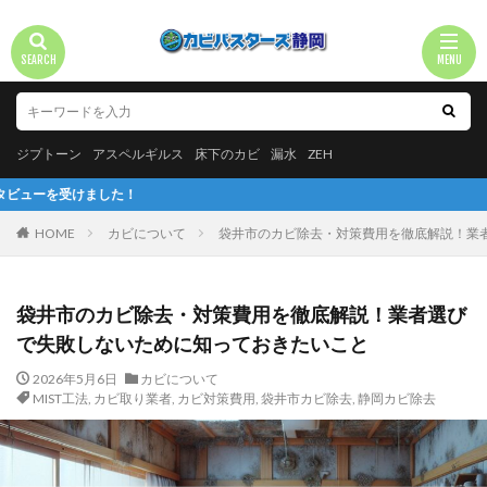
ジプトーン
アスペルギルス
床下のカビ
漏水
ZEH
た！
HOME
カビについて
袋井市のカビ除去・対策費用を徹底解説！業
袋井市のカビ除去・対策費用を徹底解説！業者選び
で失敗しないために知っておきたいこと
2026年5月6日
カビについて
MIST工法
,
カビ取り業者
,
カビ対策費用
,
袋井市カビ除去
,
静岡カビ除去