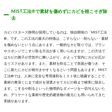
MIST工法®で素材を傷めずにカビを根こそぎ除
去
カビバスターズ静岡が採用しているのは、独自開発の「MIST工法
®」です。この工法の最大の特徴は、こすらない・削らない・素材
を傷めないという点にあります。一般的なカビ取りでは、ブラシ
やスポンジでこすり取る方法が多く用いられますが、この方法で
はカビの胞子が空気中に舞い上がり、かえって室内にカビが広が
るリスクがあります。また、素材を削ることで表面が傷つき、そ
こに新たにカビが根付きやすくなるという問題もあります。MIST
工法®では、人体に安全な専用液剤をミスト状に噴霧することで、
素材の奥深くにまで成分を浸透させてカビの根まで確実に除去し
ます。こするや削るといった物理的なダメージを一切与えないた
め、デリケートな素材や歴史的建造物の復元にも用いられてきた
実績があります。