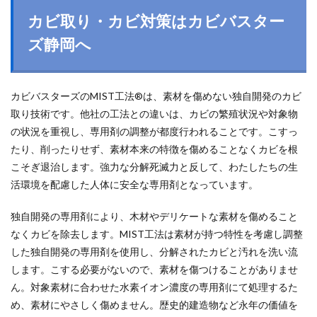
カビ取り・カビ対策はカビバスター
ズ静岡へ
カビバスターズのMIST工法®は、素材を傷めない独自開発のカビ
取り技術です。他社の工法との違いは、カビの繁殖状況や対象物
の状況を重視し、専用剤の調整が都度行われることです。こすっ
たり、削ったりせず、素材本来の特徴を傷めることなくカビを根
こそぎ退治します。強力な分解死滅力と反して、わたしたちの生
活環境を配慮した人体に安全な専用剤となっています。
独自開発の専用剤により、木材やデリケートな素材を傷めること
なくカビを除去します。MIST工法は素材が持つ特性を考慮し調整
した独自開発の専用剤を使用し、分解されたカビと汚れを洗い流
します。こする必要がないので、素材を傷つけることがありませ
ん。対象素材に合わせた水素イオン濃度の専用剤にて処理するた
め、素材にやさしく傷めません。歴史的建造物など永年の価値を