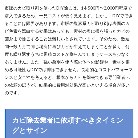
市販のカビ取り剤を使ったDIY除去は、1本500円〜2,000円程度で
購入できるため、一見コストが低く見えます。しかし、DIYででき
ることには限界があります。市販の塩素系カビ取り剤は表面のカ
ビ色素を漂白する効果はあっても、素材の奥に根を張ったカビの
菌糸まで除去することは難しいとされています。そのため、数週
間〜数カ月で同じ場所に再びカビが生えてしまうことが多く、何
度も繰り返すうちに累積コストが膨らんでしまうケースも少なく
ありません。また、強い薬剤を使う際の体への影響や、素材を傷
める可能性もDIYでは排除できません。長期的なコストパフォーマ
ンスと安全性を考えると、根本からカビを除去できる専門業者へ
の依頼のほうが、結果的に費用対効果が高いといえる場合が多い
のです。
カビ除去業者に依頼すべきタイミン
グとサイン