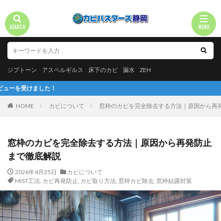
ジプトーン
アスペルギルス
床下のカビ
漏水
ZEH
HOME
カビについて
窓枠のカビを完全除去する方法｜原因から再
窓枠のカビを完全除去する方法｜原因から再発防止
まで徹底解説
2026年4月25日
カビについて
MIST工法
,
カビ再発防止
,
カビ取り方法
,
窓枠カビ除去
,
窓枠結露対策