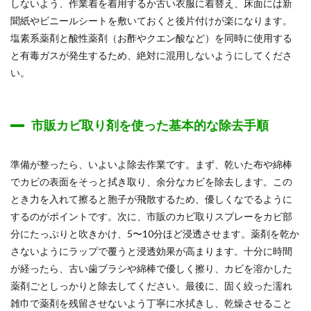
しないよう、作業着を着用するか古い衣服に着替え、床面には新
聞紙やビニールシートを敷いておくと後片付けが楽になります。
塩素系薬剤と酸性薬剤（お酢やクエン酸など）を同時に使用する
と有毒ガスが発生するため、絶対に混用しないようにしてくださ
い。
市販カビ取り剤を使った基本的な除去手順
準備が整ったら、いよいよ除去作業です。まず、乾いた布や綿棒
でカビの表面をそっと拭き取り、余分なカビを除去します。この
とき力を入れて擦ると胞子が飛散するため、優しくなでるように
するのがポイントです。次に、市販のカビ取りスプレーをカビ部
分にたっぷりと吹きかけ、5〜10分ほど浸透させます。薬剤を乾か
さないようにラップで覆うと浸透効果が高まります。十分に時間
が経ったら、古い歯ブラシや綿棒で優しく擦り、カビを溶かした
薬剤ごとしっかりと除去してください。最後に、固く絞った濡れ
雑巾で薬剤を残留させないよう丁寧に水拭きし、乾燥させること