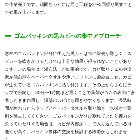
で作業完了です。頑固なカビには同じ工程を2〜3回繰り返すこと
で効果が上がります。
ゴムパッキンの黒カビへの集中アプローチ
窓枠のゴムパッキン部分に生えた黒カビは特に除去が難しく、ス
プレーを吹きかけるだけでは十分な効果が得られないことがあり
ます。この場合は「湿布法」が効果的です。カビ取りジェルや塩
素系漂白剤をペーパータオルや薄いコットンに染み込ませ、カビ
が生えているゴムパッキンに貼り付けます。その上からさらにラ
ップで密閉し、30分〜1時間ほど置くことで薬剤がゴムの表面に密
着したまま作用し、深部のカビにも届きやすくなります。浸透時
間が終わったらラップとペーパータオルを取り除き、水拭きで薬
剤を除去してください。ゴムパッキンがひび割れていたり弾力を
失っていたりする場合は、カビが内部深くまで入り込んでいる可
能性が高く、パッキン自体の交換を検討する段階かもしれませ
ん。