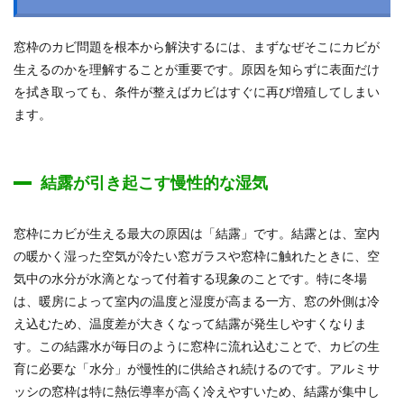
窓枠のカビ問題を根本から解決するには、まずなぜそこにカビが
生えるのかを理解することが重要です。原因を知らずに表面だけ
を拭き取っても、条件が整えばカビはすぐに再び増殖してしまい
ます。
結露が引き起こす慢性的な湿気
窓枠にカビが生える最大の原因は「結露」です。結露とは、室内
の暖かく湿った空気が冷たい窓ガラスや窓枠に触れたときに、空
気中の水分が水滴となって付着する現象のことです。特に冬場
は、暖房によって室内の温度と湿度が高まる一方、窓の外側は冷
え込むため、温度差が大きくなって結露が発生しやすくなりま
す。この結露水が毎日のように窓枠に流れ込むことで、カビの生
育に必要な「水分」が慢性的に供給され続けるのです。アルミサ
ッシの窓枠は特に熱伝導率が高く冷えやすいため、結露が集中し