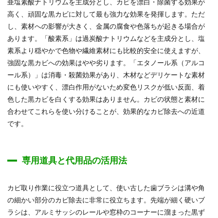
亜塩素酸ナトリウムを主成分とし、カビを漂白・除菌する効果が
高く、頑固な黒カビに対して最も強力な効果を発揮します。ただ
し、素材への影響が大きく、金属の腐食や色落ちが起きる場合が
あります。「酸素系」は過炭酸ナトリウムなどを主成分とし、塩
素系より穏やかで色物や繊維素材にも比較的安全に使えますが、
強固な黒カビへの効果はやや劣ります。「エタノール系（アルコ
ール系）」は消毒・殺菌効果があり、木材などデリケートな素材
にも使いやすく、漂白作用がないため変色リスクが低い反面、着
色した黒カビを白くする効果はありません。カビの状態と素材に
合わせてこれらを使い分けることが、効果的なカビ除去への近道
です。
専用道具と代用品の活用法
カビ取り作業に役立つ道具として、使い古した歯ブラシは溝や角
の細かい部分のカビ除去に非常に役立ちます。先端が細く硬いブ
ラシは、アルミサッシのレールや窓枠のコーナーに溜まった黒ず