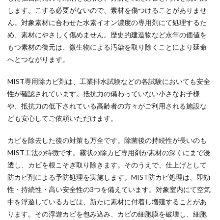
します。こする必要がないので、素材を傷つけることがありませ
ん。対象素材に合わせた水素イオン濃度の専用剤にて処理するた
め、素材にやさしく傷めません。歴史的建造物など永年の価値を
もつ素材の復元は、微生物による汚染を取り除くことにより延命
へとつながります。
MIST専用除カビ剤は、工業排水試験などの各試験においても安全
性が確認されています。抵抗力の備わっていない小さなお子様
や、抵抗力の低下されている高齢者の方々がご利用される施設な
ども安心してご依頼いただけます。
カビを除去した後の対策も万全です。除菌後の持続性が長いのも
MIST工法の特徴です。霧状の除カビ専用剤が素材の深くにまで浸
透し、カビを根こそぎ取り除きます。そのうえで、仕上げとして
防カビ剤による予防処理を実施します。MIST防カビ処理は、即効
性・持続性・高い安全性の3つを備えています。対象室内にて空気
中を浮遊しているカビは、新たに素材に付着し増殖することがあ
ります。その浮遊カビを包み込み、カビの細胞膜を破壊し、細胞