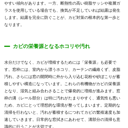
やすい傾向があります。一方、断熱性の高い樹脂サッシや複層ガ
ラスを使用している場合でも、換気が不足していれば結露は発生
します。結露を完全に防ぐことが、カビ対策の根本的な第一歩と
なります。
カビの栄養源となるホコリや汚れ
水分だけでなく、カビが増殖するためには「栄養源」も必要で
す。窓枠には、室内から漂うホコリ、カーテンの繊維くず、皮脂
汚れ、さらには窓の開閉時に外から入り込む花粉や砂ぼこりが蓄
積しやすい構造になっています。これらの有機物がカビの栄養源
となり、湿気と組み合わさることで爆発的に増殖が進みます。窓
枠の溝（レール部分）は特に汚れがたまりやすく、通気性も悪い
ため、カビにとって理想的な環境が整ってしまいます。定期的な
清掃を行わないと、汚れが蓄積するにつれてカビの繁殖速度も加
速していきます。日常的な窓拭きにあわせて、溝部分の清掃も意
識的に行うことが大切です。