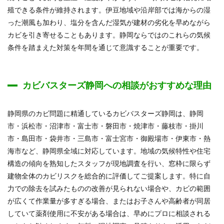
殖できる条件が維持されます。伊豆地域や沿岸部では海からの湿
った潮風も加わり、塩分を含んだ湿気が建材の劣化を早めながら
カビを引き寄せることもあります。静岡ならではのこれらの気候
条件を踏まえた対策を年間を通じて意識することが重要です。
カビバスターズ静岡への相談がおすすめな理由
静岡県のカビ問題に精通しているカビバスターズ静岡は、静岡
市・浜松市・沼津市・富士市・磐田市・焼津市・藤枝市・掛川
市・島田市・袋井市・三島市・富士宮市・御殿場市・伊東市・熱
海市など、静岡県全域に対応しています。地域の気候特性や住宅
構造の傾向を熟知したスタッフが現地調査を行い、窓枠に限らず
建物全体のカビリスクを総合的に評価してご提案します。特に自
力での除去を試みたものの改善が見られない場合や、カビの範囲
が広くて作業量が多すぎる場合、またはお子さんや高齢者が同居
していて薬剤使用に不安がある場合は、早めにプロに相談される