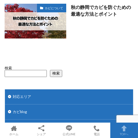
秋の静岡でカビを防ぐための
カビについて
最適な方法とポイント
検索
検索
対応エリア
カビblog
お客様の声
ホーム
シェア
公式LINE
電話
TOPへ