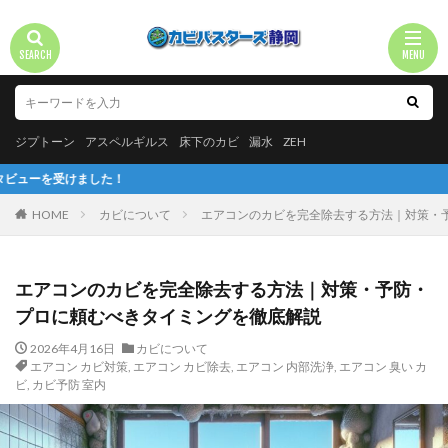
ジプトーン
アスペルギルス
床下のカビ
漏水
ZEH
！
HOME
カビについて
エアコンのカビを完全除去する方法｜対策・
エアコンのカビを完全除去する方法｜対策・予防・
プロに頼むべきタイミングを徹底解説
2026年4月16日
カビについて
エアコン カビ対策
,
エアコン カビ除去
,
エアコン 内部洗浄
,
エアコン 臭い カ
ビ
,
カビ予防 室内