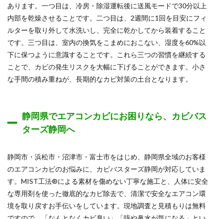
あります。一つ目は、冷房・除湿運転後に送風モードで30分以上
内部を乾燥させることです。二つ目は、2週間に1回を目安にフィ
ルターを取り外して水洗いし、完全に乾かしてから装着すること
です。三つ目は、室内の換気をこまめにおこない、湿度を60%以
下に保つように意識することです。これら三つの習慣を継続する
ことで、カビの発生リスクを大幅に下げることができます。小さ
な手間の積み重ねが、長期的なカビ対策の土台となります。
静岡県でエアコンカビにお困りなら、カビバス
ターズ静岡へ
静岡市・浜松市・沼津市・富士市をはじめ、静岡県全域のお客様
のエアコンカビのお悩みに、カビバスターズ静岡が対応していま
す。MIST工法®による素材を傷めない丁寧な施工と、人体に安全
な専用剤を使った徹底的なカビ除去で、清潔で安全なエアコン環
境を取り戻すお手伝いをしています。現地調査と見積もりは無料
ですので、「なんとなくカビ臭い」「咳や鼻水が気になる」とい