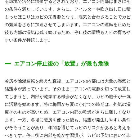
る環境で活発に増殖するとされており、エアコン内部はまさにそ
の条件を満たしています。さらに、フィルターや吹き出し口に積
もったほこりはカビの栄養源となり、湿気と合わさることでカビ
の繁殖をさらに加速させてしまいます。エアコンの運転を止めた
後も内部の湿気は残り続けるため、停止後の環境もカビの育ちや
すい条件が持続します。
エアコン停止後の「放置」が最も危険
冷房や除湿運転を終えた直後、エアコンの内部には大量の湿気と
結露水が残っています。そのままエアコンの電源を切って放置し
てしまうと、内部が乾燥する機会がなくなり、カビの胞子が一気
に活動を始めます。特に梅雨から夏にかけての時期は、外気の湿
度そのものが高いため、エアコン内部の乾燥がさらに難しくなり
ます。一方、冬場に暖房を使った後も、結露が発生しやすい条件
がそろうことがあり、年間を通じてカビのリスクがあると考える
べきです。停止後に内部を乾かす習慣が、カビの予防において非