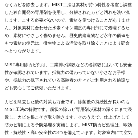
なくカビを除去します。MIST工法は素材が持つ特性を考慮し調整
した独自開発の専用剤を使用し、分解されたカビと汚れを洗い流
します。こする必要がないので、素材を傷つけることがありませ
ん。対象素材に合わせた水素イオン濃度の専用剤にて処理するた
め、素材にやさしく傷めません。歴史的建造物など永年の価値を
もつ素材の復元は、微生物による汚染を取り除くことにより延命
へとつながります。
MIST専用除カビ剤は、工業排水試験などの各試験においても安全
性が確認されています。抵抗力の備わっていない小さなお子様
や、抵抗力の低下されている高齢者の方々がご利用される施設な
ども安心してご依頼いただけます。
カビを除去した後の対策も万全です。除菌後の持続性が長いのも
MIST工法の特徴です。霧状の除カビ専用剤が素材の深くにまで浸
透し、カビを根こそぎ取り除きます。そのうえで、仕上げとして
防カビ剤による予防処理を実施します。MIST防カビ処理は、即効
性・持続性・高い安全性の3つを備えています。対象室内にて空気