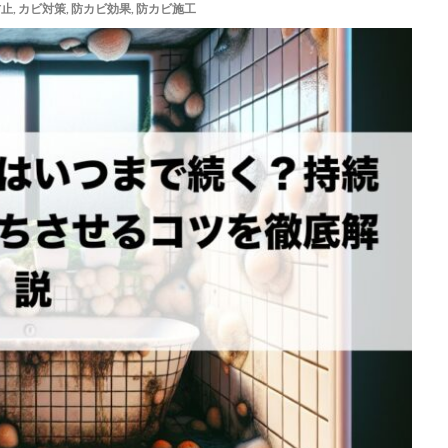
防止
,
カビ対策
,
防カビ効果
,
防カビ施工