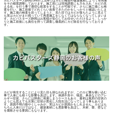
カビバスターズ静岡のMIST工法®ではカビの種類や建築素材によって専用液
をその都度調整しております。施工前には現地調査にも力を入れ「カビの見
える化」を行う事で適切な処置をすることが可能です。さらに施工後にも検
査を行い、施工前後でどれくらい改善できたのかをしっかりと確認いたしま
す。施工後の検査を怠ってしまうと、見た目ではカビが落ちたように見えて
も実はカビがまだ残っていて再度施工をしなくてはならなくなってしまいま
す。カビバスターズ静岡はお客様が安心してお任せいただけるよう、しっか
りと施工前後にも責任を持って調査し徹底的にカビ除去を行なっておりま
す。
カビが発生することにより見た目も損なわれますが、このカビ菌を吸い込む
事で人体にも様々な影響を及ぼします。体調不良や、喘息、鼻炎などのアレ
ルギー症状、さらには肺炎に発展しまうケースもあり、最初は風邪の症状の
ようにも思えても次第に症状が悪化し入院生活になってしまう事もありま
す。原因不明の咳やくしゃみが、実はカビが原因かもしれません。カビはも
ちろん人体だけではなく、建築素材にも悪影響を及ぼし、木材、畳、壁など
を腐敗させる要因にもなります。