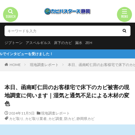
ジプトーン
アスペルギルス
床下のカビ
漏水
ZEH
ーを受けました！
HOME
現地調査レポート
本日、函南町仁田のお客様宅で床下のカ
本日、函南町仁田のお客様宅で床下のカビ被害の現
地調査に伺います｜湿気と通気不足による木材の変
色
2024年11月5日
現地調査レポート
カビ取り
,
カビ取り業者
,
カビ調査
,
防カビ
,
静岡県カビ