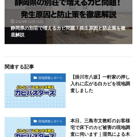
2024年11月11日
静岡県の別荘で増えるカビ問題！発生原因と防止策を徹
底解説
関連する記事
【掛川市八坂】一軒家の押し
現地調査レポート
入れに広がる白カビを現地調
査しました
本日、三島市文教町のお客様
現地調査レポート
宅で床下のカビ被害の現地調
査に伺います｜湿気による木