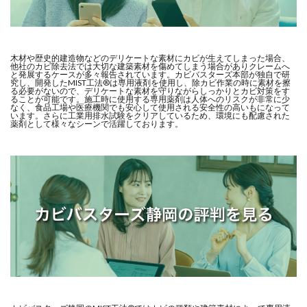
木材や歴史的建造物などのデリケートな素材にカビが生えてしまった場合、
他社のカビ除去法では大切な建築素材を傷めてしまう場合がありクレームへ
と発展するケースが多々報告されています。カビバスターズ本部が独自で研
究し、開発したMIST工法®は専用液剤を使用し、除カビ作業の時に素材を擦
る必要がないので、デリケートな素材を守りながらしっかりとカビ対策をす
ることが可能です。施工時に使用する専用薬剤は人体へのリスクが非常に少
なく、食品工場や医療機関でも安心して使用される安全性の高いもになって
います。さらに工業用排水試験をクリアしているため、環境にも配慮された
薬剤として様々なシーンで活躍しております。