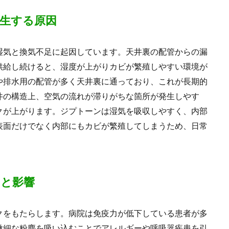
生する原因
湿気と換気不足に起因しています。天井裏の配管からの漏
供給し続けると、湿度が上がりカビが繁殖しやすい環境が
や排水用の配管が多く天井裏に通っており、これが長期的
井の構造上、空気の流れが滞りがちな箇所が発生しやす
クが上がります。ジプトーンは湿気を吸収しやすく、内部
表面だけでなく内部にもカビが繁殖してしまうため、日常
と影響
クをもたらします。病院は免疫力が低下している患者が多
微細な粉塵を吸い込むことでアレルギーや呼吸器疾患を引