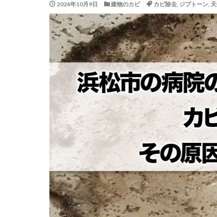
2024年10月9日
建物のカビ
カビ除去
,
ジプトーン
,
天