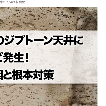
井カビ
,
浜松市
,
病院