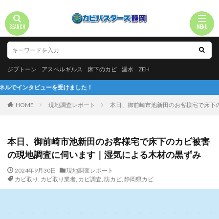
ジプトーン
アスペルギルス
床下のカビ
漏水
ZEH
ーを受けました！
HOME
現地調査レポート
本日、御前崎市池新田のお客様宅で床下
本日、御前崎市池新田のお客様宅で床下のカビ被害
の現地調査に伺います｜湿気による木材の黒ずみ
2024年9月30日
現地調査レポート
カビ取り
,
カビ取り業者
,
カビ調査
,
防カビ
,
静岡県カビ