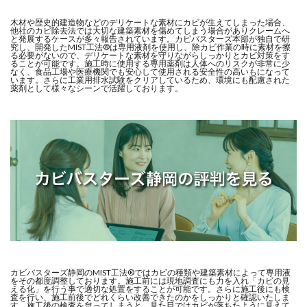
木材や歴史的建造物などのデリケートな素材にカビが生えてしまった場合、
他社のカビ除去法では大切な建築素材を傷めてしまう場合がありクレームへ
と発展するケースが多々報告されています。カビバスターズ本部が独自で研
究し、開発したMIST工法®は専用液剤を使用し、除カビ作業の時に素材を擦
る必要がないので、デリケートな素材を守りながらしっかりとカビ対策をす
ることが可能です。施工時に使用する専用薬剤は人体へのリスクが非常に少
なく、食品工場や医療機関でも安心して使用される安全性の高いもになって
います。さらに工業用排水試験をクリアしているため、環境にも配慮された
薬剤として様々なシーンで活躍しております。
カビバスターズ静岡のMIST工法®ではカビの種類や建築素材によって専用液
をその都度調整しております。施工前には現地調査にも力を入れ「カビの見
える化」を行う事で適切な処置をすることが可能です。さらに施工後にも検
査を行い、施工前後でどれくらい改善できたのかをしっかりと確認いたしま
す。施工後の検査を怠ってしまうと、見た目ではカビが落ちたように見えて