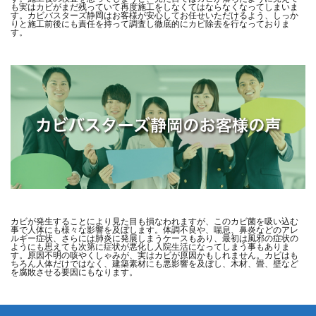
も実はカビがまだ残っていて再度施工をしなくてはならなくなってしまいま
す。カビバスターズ静岡はお客様が安心してお任せいただけるよう、しっか
りと施工前後にも責任を持って調査し徹底的にカビ除去を行なっておりま
す。
カビが発生することにより見た目も損なわれますが、このカビ菌を吸い込む
事で人体にも様々な影響を及ぼします。体調不良や、喘息、鼻炎などのアレ
ルギー症状、さらには肺炎に発展しまうケースもあり、最初は風邪の症状の
ようにも思えても次第に症状が悪化し入院生活になってしまう事もありま
す。原因不明の咳やくしゃみが、実はカビが原因かもしれません。カビはも
ちろん人体だけではなく、建築素材にも悪影響を及ぼし、木材、畳、壁など
を腐敗させる要因にもなります。