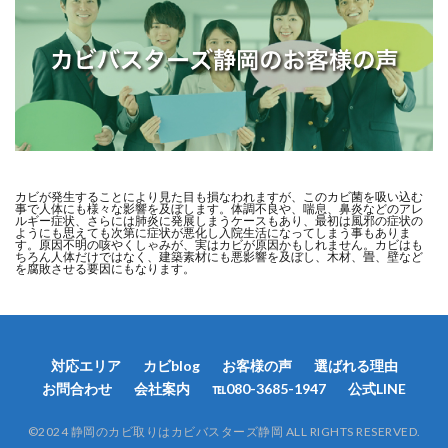
カビが発生することにより見た目も損なわれますが、このカビ菌を吸い込む
事で人体にも様々な影響を及ぼします。体調不良や、喘息、鼻炎などのアレ
ルギー症状、さらには肺炎に発展しまうケースもあり、最初は風邪の症状の
ようにも思えても次第に症状が悪化し入院生活になってしまう事もありま
す。原因不明の咳やくしゃみが、実はカビが原因かもしれません。カビはも
ちろん人体だけではなく、建築素材にも悪影響を及ぼし、木材、畳、壁など
を腐敗させる要因にもなります。
対応エリア
カビblog
お客様の声
選ばれる理由
お問合わせ
会社案内
℡080-3685-1947
公式LINE
©︎2024 静岡のカビ取りはカビバスターズ静岡 ALL RIGHTS RESERVED.