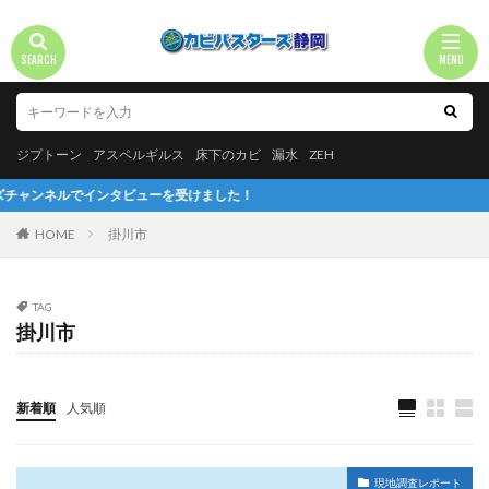
ジプトーン
アスペルギルス
床下のカビ
漏水
ZEH
インタビューを受けました！
HOME
掛川市
TAG
掛川市
新着順
人気順
現地調査レポート