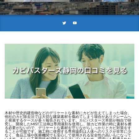
木材や歴史的建造物などのデリケートな素材にカビが生えてしまった場合、
他社のカビ除去法では大切な建築素材を傷めてしまう場合がありクレームへ
と発展するケースが多々報告されています。カビバスターズ本部が独自で研
究し、開発したMIST工法®は専用液剤を使用し、除カビ作業の時に素材を擦
る必要がないので、デリケートな素材を守りながらしっかりとカビ対策をす
ることが可能です。施工時に使用する専用薬剤は人体へのリスクが非常に少
なく、食品工場や医療機関でも安心して使用される安全性の高いもになって
います。さらに工業用排水試験をクリアしているため、環境にも配慮された