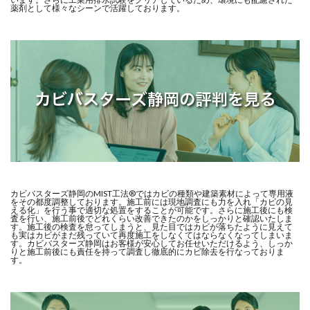
薬剤として様々なシーンで活躍しております。
カビバスターズ静岡のMIST工法®ではカビの種類や建築素材によって専用液
をその都度調整しております。施工前には現地調査にも力を入れ「カビの見
える化」を行う事で適切な処置をすることが可能です。さらに施工後にも検
査を行い、施工前後でどれくらい改善できたのかをしっかりと確認いたしま
す。施工後の検査を怠ってしまうと、見た目ではカビが落ちたように見えて
も実はカビがまだ残っていて再度施工をしなくてはならなくなってしまいま
す。カビバスターズ静岡はお客様が安心してお任せいただけるよう、しっか
りと施工前後にも責任を持って調査し徹底的にカビ除去を行なっておりま
す。