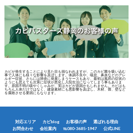
カビが発生することにより見た目も損なわれますが、このカビ菌を吸い込む
事で人体にも様々な影響を及ぼします。体調不良や、喘息、鼻炎などのアレ
ルギー症状、さらには肺炎に発展しまうケースもあり、最初は風邪の症状の
ようにも思えても次第に症状が悪化し入院生活になってしまう事もありま
す。原因不明の咳やくしゃみが、実はカビが原因かもしれません。カビはも
ちろん人体だけではなく、建築素材にも悪影響を及ぼし、木材、畳、壁など
を腐敗させる要因にもなります。
対応エリア
カビblog
お客様の声
選ばれる理由
お問合わせ
会社案内
℡080-3685-1947
公式LINE