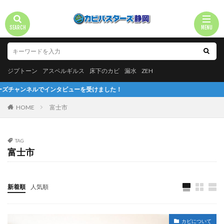
ジプトーン
アスペルギルス
床下のカビ
漏水
ZEH
ルでインタビューを受けました！
HOME
富士市
TAG
富士市
新着順
人気順
カビについて