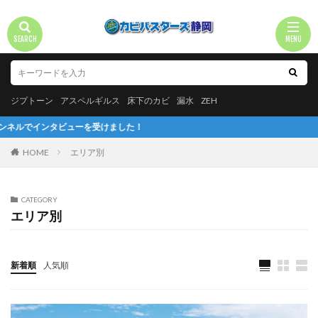
ジプトーン
アスペルギルス
床下のカビ
漏水
ZEH
を受けました！
HOME
エリア別
CATEGORY
エリア別
新着順
人気順