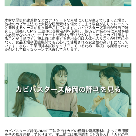
木材や歴史的建造物などのデリケートな素材にカビが生えてしまった場合、
他社のカビ除去法では大切な建築素材を傷めてしまう場合がありクレームへ
と発展するケースが多々報告されています。カビバスターズ本部が独自で研
究し、開発したMIST工法®は専用液剤を使用し、除カビ作業の時に素材を擦
る必要がないので、デリケートな素材を守りながらしっかりとカビ対策をす
ることが可能です。施工時に使用する専用薬剤は人体へのリスクが非常に少
なく、食品工場や医療機関でも安心して使用される安全性の高いもになって
います。さらに工業用排水試験をクリアしているため、環境にも配慮された
薬剤として様々なシーンで活躍しております。
カビバスターズ静岡のMIST工法®ではカビの種類や建築素材によって専用液
をその都度調整しております。施工前には現地調査にも力を入れ「カビの見