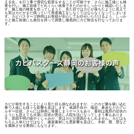
える化」を行う事で適切な処置をすることが可能です。さらに施工後にも検
査を行い、施工前後でどれくらい改善できたのかをしっかりと確認いたしま
す。施工後の検査を怠ってしまうと、見た目ではカビが落ちたように見えて
も実はカビがまだ残っていて再度施工をしなくてはならなくなってしまいま
す。カビバスターズ静岡はお客様が安心してお任せいただけるよう、しっか
りと施工前後にも責任を持って調査し徹底的にカビ除去を行なっておりま
す。
カビが発生することにより見た目も損なわれますが、このカビ菌を吸い込む
事で人体にも様々な影響を及ぼします。体調不良や、喘息、鼻炎などのアレ
ルギー症状、さらには肺炎に発展しまうケースもあり、最初は風邪の症状の
ようにも思えても次第に症状が悪化し入院生活になってしまう事もありま
す。原因不明の咳やくしゃみが、実はカビが原因かもしれません。カビはも
ちろん人体だけではなく、建築素材にも悪影響を及ぼし、木材、畳、壁など
を腐敗させる要因にもなります。